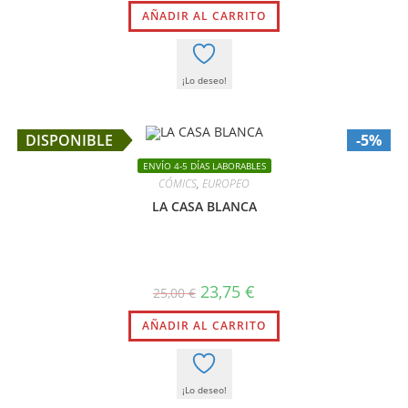
original
actual
AÑADIR AL CARRITO
era:
es:
26,00 €.
24,70 €.
¡Lo deseo!
DISPONIBLE
-5%
ENVÍO 4-5 DÍAS LABORABLES
CÓMICS
,
EUROPEO
LA CASA BLANCA
El
El
23,75
€
25,00
€
precio
precio
original
actual
AÑADIR AL CARRITO
era:
es:
25,00 €.
23,75 €.
¡Lo deseo!