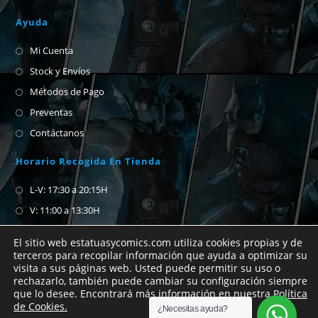
Ayuda
Mi Cuenta
Stock y Envíos
Métodos de Pago
Preventas
Contáctanos
Horario Recogida En Tienda
L-V: 17:30 a 20:15H
V: 11:00 a 13:30H
S-D: Cerrado
El sitio web estatuasycomics.com utiliza cookies propias y de
terceros para recopilar información que ayuda a optimizar su
visita a sus páginas web. Usted puede permitir su uso o
Si no encuentras el cómic que buscas no
rechazarlo, también puede cambiar su configuración siempre
que lo desee. Encontrará más información en nuestra
Política
dudes en abrirnos un chat de whatsapp para
de Cookies.
¿Necesitas ayuda?
preguntar.