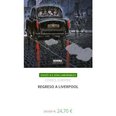
ENVÍO 4-5 DÍAS LABORABLES
CÓMICS
,
EUROPEO
REGRESO A LIVERPOOL
El
El
24,70
€
26,00
€
precio
precio