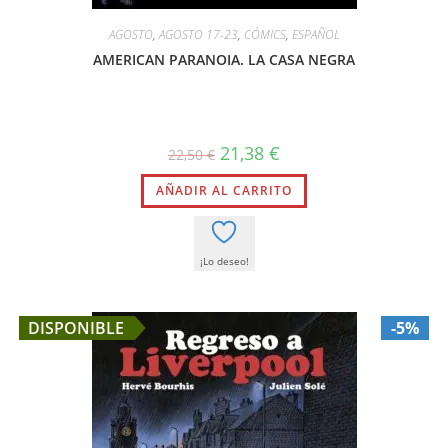
AGOSTO
,
AGOSTO 17-23
,
CÓMICS
,
ESPAÑOL
AMERICAN PARANOIA. LA CASA NEGRA
El
El
21,38
€
22,50
€
precio
precio
original
actual
AÑADIR AL CARRITO
era:
es:
22,50 €.
21,38 €.
¡Lo deseo!
DISPONIBLE
-5%