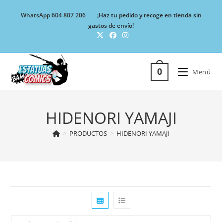
Ir
WhatsApp 604 807 206
¡Haz tu pedido y recoge en tienda sin
al
gastos de envío!
contenido
0
Menú
HIDENORI YAMAJI
>
PRODUCTOS
>
HIDENORI YAMAJI