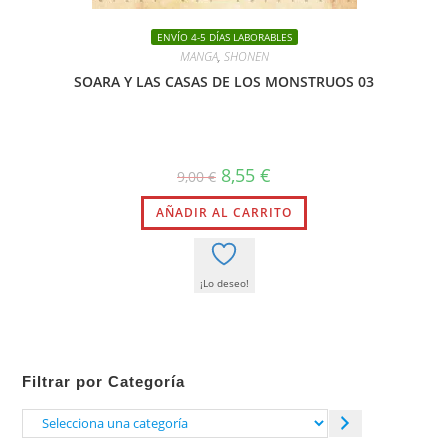
ENVÍO 4-5 DÍAS LABORABLES
MANGA
,
SHONEN
SOARA Y LAS CASAS DE LOS MONSTRUOS 03
El
El
8,55
€
9,00
€
precio
precio
original
actual
AÑADIR AL CARRITO
era:
es:
9,00 €.
8,55 €.
¡Lo deseo!
Filtrar por Categoría
Selecciona
una