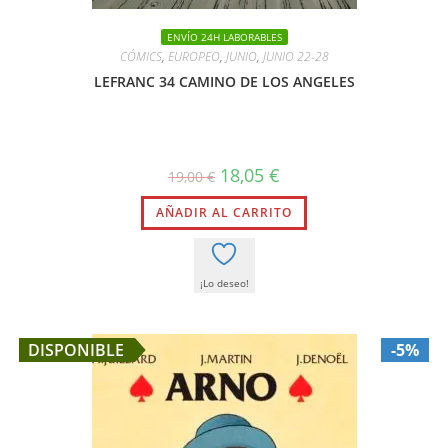
ENVÍO 24H LABORABLES
CÓMICS
,
EUROPEO
,
JUNIO
,
JUNIO 22-28
LEFRANC 34 CAMINO DE LOS ANGELES
El
El
18,05
€
19,00
€
precio
precio
original
actual
AÑADIR AL CARRITO
era:
es:
19,00 €.
18,05 €.
¡Lo deseo!
DISPONIBLE
-5%