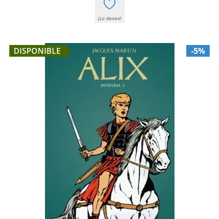
¡Lo deseo!
DISPONIBLE
-5%