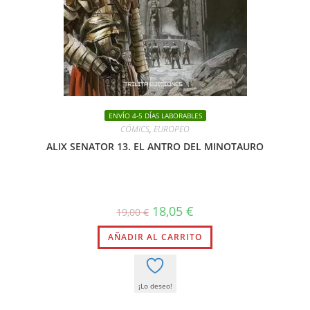
ENVÍO 4-5 DÍAS LABORABLES
CÓMICS
,
EUROPEO
ALIX SENATOR 13. EL ANTRO DEL MINOTAURO
El
El
18,05
€
19,00
€
precio
precio
original
actual
AÑADIR AL CARRITO
era:
es:
19,00 €.
18,05 €.
¡Lo deseo!