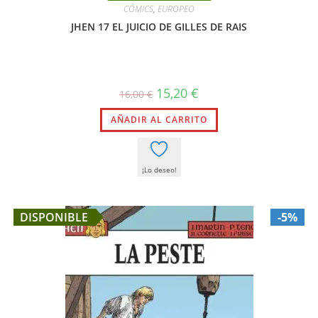
CÓMICS
,
EUROPEO
JHEN 17 EL JUICIO DE GILLES DE RAIS
El
El
15,20
€
16,00
€
precio
precio
original
actual
AÑADIR AL CARRITO
era:
es:
16,00 €.
15,20 €.
¡Lo deseo!
DISPONIBLE
-5%