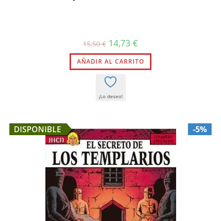
El
El
14,73
€
15,50
€
precio
precio
original
actual
AÑADIR AL CARRITO
era:
es:
15,50 €.
14,73 €.
¡Lo deseo!
DISPONIBLE
-5%