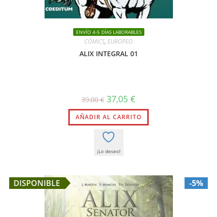
ENVÍO 4-5 DÍAS LABORABLES
CÓMICS
,
EUROPEO
ALIX INTEGRAL 01
El
El
37,05
€
39,00
€
precio
precio
original
actual
AÑADIR AL CARRITO
era:
es:
39,00 €.
37,05 €.
¡Lo deseo!
DISPONIBLE
-5%