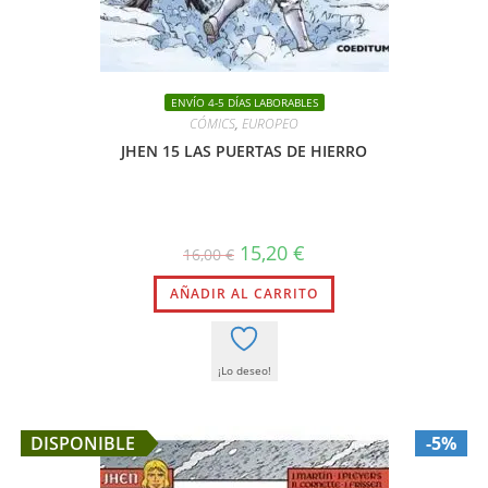
ENVÍO 4-5 DÍAS LABORABLES
CÓMICS
,
EUROPEO
JHEN 15 LAS PUERTAS DE HIERRO
El
El
15,20
€
16,00
€
precio
precio
original
actual
AÑADIR AL CARRITO
era:
es:
16,00 €.
15,20 €.
¡Lo deseo!
DISPONIBLE
-5%