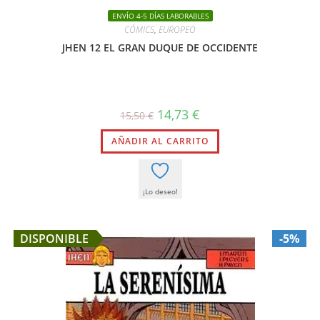
ENVÍO 4-5 DÍAS LABORABLES
CÓMICS
,
EUROPEO
JHEN 12 EL GRAN DUQUE DE OCCIDENTE
El
El
14,73
€
15,50
€
precio
precio
original
actual
AÑADIR AL CARRITO
era:
es:
15,50 €.
14,73 €.
¡Lo deseo!
DISPONIBLE
-5%