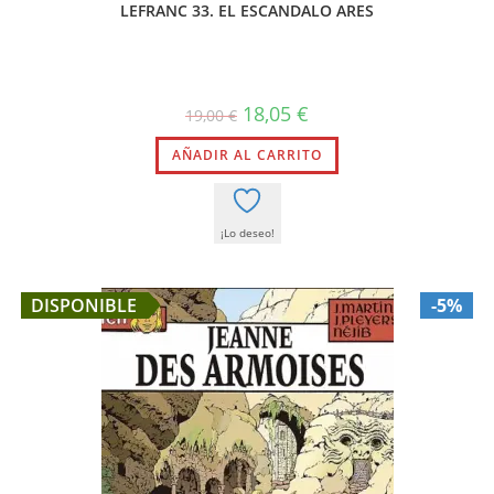
LEFRANC 33. EL ESCANDALO ARES
El
El
18,05
€
19,00
€
precio
precio
original
actual
AÑADIR AL CARRITO
era:
es:
19,00 €.
18,05 €.
¡Lo deseo!
DISPONIBLE
-5%