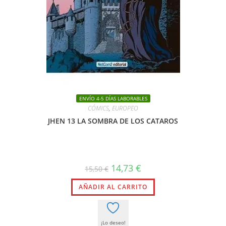
ENVÍO 4-5 DÍAS LABORABLES
CÓMICS
,
EUROPEO
JHEN 13 LA SOMBRA DE LOS CATAROS
El
El
14,73
€
15,50
€
precio
precio
original
actual
AÑADIR AL CARRITO
era:
es:
15,50 €.
14,73 €.
¡Lo deseo!