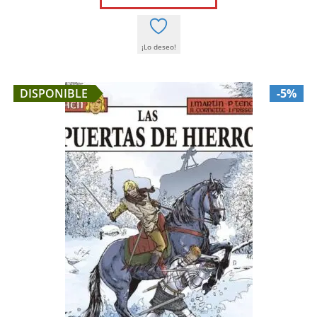
16,00 €.
15,20 €.
¡Lo deseo!
DISPONIBLE
-5%