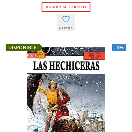
original
actual
AÑADIR AL CARRITO
era:
es:
15,50 €.
14,73 €.
¡Lo deseo!
DISPONIBLE
-5%