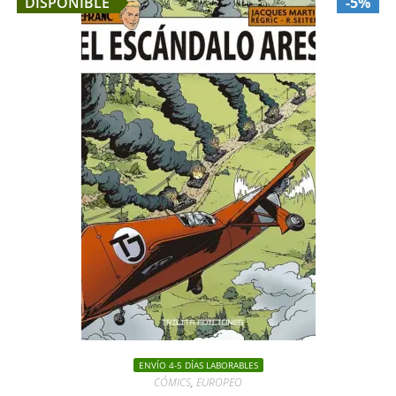
DISPONIBLE
-5%
ENVÍO 4-5 DÍAS LABORABLES
CÓMICS
,
EUROPEO