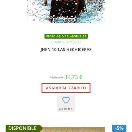
ENVÍO 4-5 DÍAS LABORABLES
CÓMICS
,
EUROPEO
JHEN 10 LAS HECHICERAS
El
El
14,73
€
15,50
€
precio
precio
original
actual
AÑADIR AL CARRITO
era:
es:
15,50 €.
14,73 €.
¡Lo deseo!
DISPONIBLE
-5%