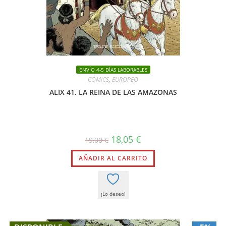
ENVÍO 4-5 DÍAS LABORABLES
CÓMICS
,
EUROPEO
ALIX 41. LA REINA DE LAS AMAZONAS
El
El
18,05
€
19,00
€
precio
precio
original
actual
AÑADIR AL CARRITO
era:
es:
19,00 €.
18,05 €.
¡Lo deseo!