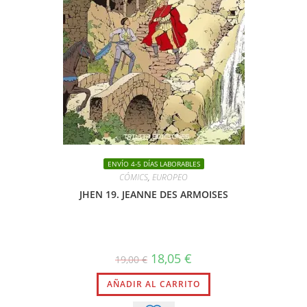
ENVÍO 4-5 DÍAS LABORABLES
CÓMICS
,
EUROPEO
JHEN 19. JEANNE DES ARMOISES
El
El
18,05
€
19,00
€
precio
precio
original
actual
AÑADIR AL CARRITO
era:
es:
19,00 €.
18,05 €.