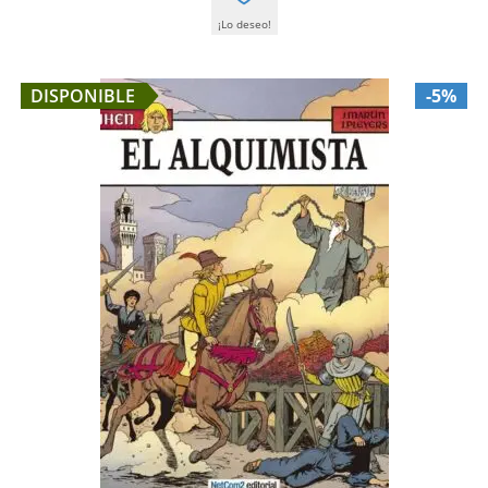
¡Lo deseo!
DISPONIBLE
-5%