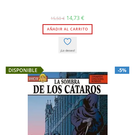
El
El
14,73
€
15,50
€
precio
precio
original
actual
AÑADIR AL CARRITO
era:
es:
15,50 €.
14,73 €.
¡Lo deseo!
DISPONIBLE
-5%