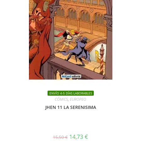
ENVÍO 4-5 DÍAS LABORABLES
CÓMICS
,
EUROPEO
JHEN 11 LA SERENISIMA
El
El
14,73
€
15,50
€
precio
precio