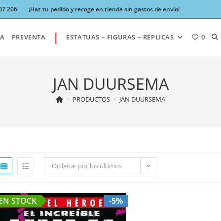
07 206
¡Haz tu pedido y recoge en tienda sin gastos de envío!
|
AL
A
PREVENTA
ESTATUAS – FIGURAS – RÉPLICAS
0
BÚ
JAN DUURSEMA
>
PRODUCTOS
>
JAN DUURSEMA
DE
LA
Ordenar por los últimos
W
EN STOCK
-5%