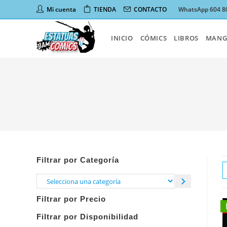
Ir
Mi cuenta
TIENDA
CONTACTO
WhatsApp 604 8
al
contenido
INICIO
CÓMICS
LIBROS
MANG
Filtrar por Categoría
Selecciona
una
Filtrar por Precio
categoría
Filtrar por Disponibilidad