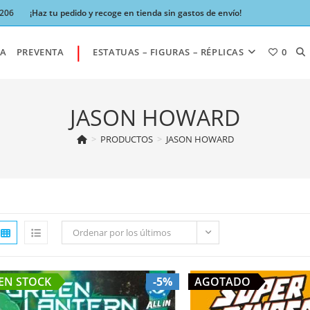
 206
¡Haz tu pedido y recoge en tienda sin gastos de envío!
|
AL
A
PREVENTA
ESTATUAS – FIGURAS – RÉPLICAS
0
BÚ
JASON HOWARD
>
PRODUCTOS
>
JASON HOWARD
DE
LA
Ordenar por los últimos
WE
EN STOCK
-5%
AGOTADO