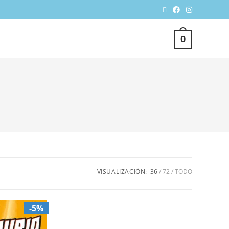
TERNAR
0
SQUEDA
VISUALIZACIÓN:
36
72
TODO
B
-5%