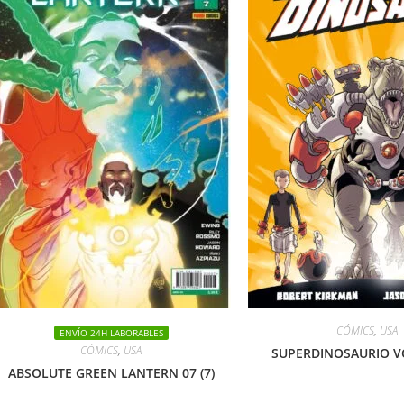
CÓMICS
,
USA
ENVÍO 24H LABORABLES
CÓMICS
,
USA
SUPERDINOSAURIO VO
ABSOLUTE GREEN LANTERN 07 (7)