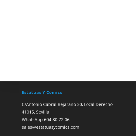
Estatuas Y Cómics
C/Antonio Cabral Bejarano 30, Local Derecho
41015, Sevilla
WhatsApp 604 80 72 06
sales@estatuasycomics.com