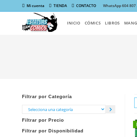
Ir
Mi cuenta
TIENDA
CONTACTO
WhatsApp 604 807
al
contenido
INICIO
CÓMICS
LIBROS
MANG
Filtrar por Categoría
Selecciona
una
Filtrar por Precio
categoría
Filtrar por Disponibilidad