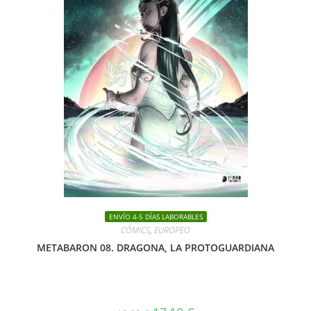
ENVÍO 4-5 DÍAS LABORABLES
CÓMICS
,
EUROPEO
METABARON 08. DRAGONA, LA PROTOGUARDIANA
El
El