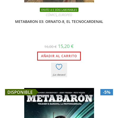
ENVÍO 4-5 DÍAS LABORABLES
CÓMICS
,
EUROPEO
METABARON 03: ORNATO-8, EL TECNOCARDENAL
El
El
15,20
€
16,00
€
precio
precio
original
actual
AÑADIR AL CARRITO
era:
es:
16,00 €.
15,20 €.
¡Lo deseo!
DISPONIBLE
-5%