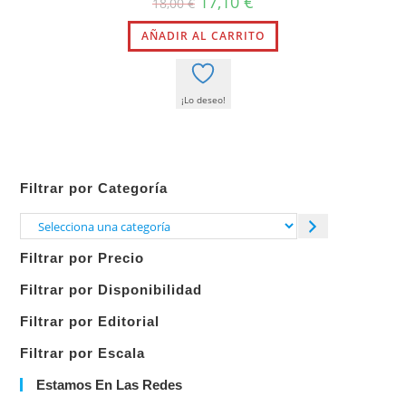
17,10
€
18,00
€
precio
precio
original
actual
AÑADIR AL CARRITO
era:
es:
18,00 €.
17,10 €.
¡Lo deseo!
Filtrar por Categoría
Selecciona
una
Filtrar por Precio
categoría
Filtrar por Disponibilidad
Filtrar por Editorial
Filtrar por Escala
Estamos En Las Redes