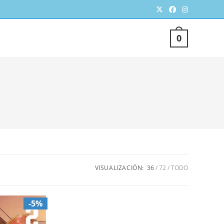
TERNAR
0
SQUEDA
VISUALIZACIÓN:
36
72
TODO
EB
-5%