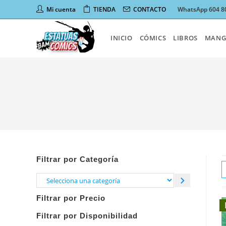
Ir
Mi cuenta
TIENDA
CONTACTO
WhatsApp 604 8
al
contenido
INICIO
CÓMICS
LIBROS
MANG
Filtrar por Categoría
Selecciona
una
Filtrar por Precio
categoría
Filtrar por Disponibilidad