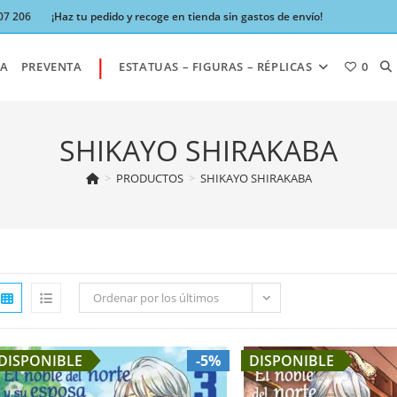
07 206
¡Haz tu pedido y recoge en tienda sin gastos de envío!
|
AL
A
PREVENTA
ESTATUAS – FIGURAS – RÉPLICAS
0
BÚ
SHIKAYO SHIRAKABA
>
PRODUCTOS
>
SHIKAYO SHIRAKABA
DE
LA
Ordenar por los últimos
W
DISPONIBLE
-5%
DISPONIBLE