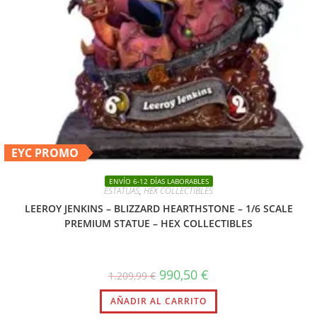
EYC PROMO
ENVÍO 6-12 DÍAS LABORABLES
ESTATUAS
,
HEX COLLECTIBLES
LEEROY JENKINS – BLIZZARD HEARTHSTONE – 1/6 SCALE
PREMIUM STATUE – HEX COLLECTIBLES
990,50
€
1.209,99
€
AÑADIR AL CARRITO