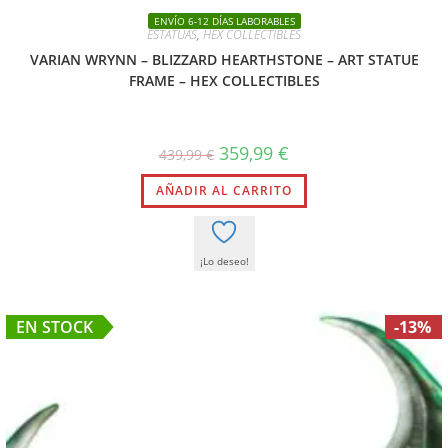
ENVÍO 6-12 DÍAS LABORABLES
ESTATUAS
,
HEX COLLECTIBLES
VARIAN WRYNN – BLIZZARD HEARTHSTONE – ART STATUE
FRAME – HEX COLLECTIBLES
359,99
€
439,99
€
AÑADIR AL CARRITO
¡Lo deseo!
EN STOCK
-13%