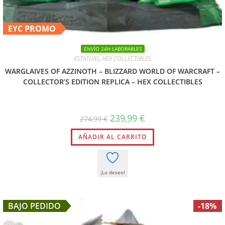
EYC PROMO
ENVÍO 24H LABORABLES
ESTATUAS
,
HEX COLLECTIBLES
WARGLAIVES OF AZZINOTH – BLIZZARD WORLD OF WARCRAFT –
COLLECTOR’S EDITION REPLICA – HEX COLLECTIBLES
239,99
€
274,99
€
AÑADIR AL CARRITO
¡Lo deseo!
BAJO PEDIDO
-18%