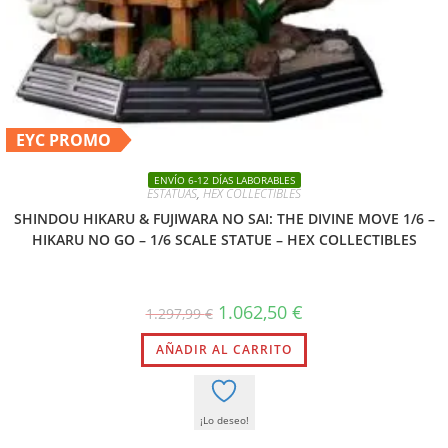
EYC PROMO
ENVÍO 6-12 DÍAS LABORABLES
ESTATUAS
,
HEX COLLECTIBLES
SHINDOU HIKARU & FUJIWARA NO SAI: THE DIVINE MOVE 1/6 –
HIKARU NO GO – 1/6 SCALE STATUE – HEX COLLECTIBLES
1.062,50
€
1.297,99
€
AÑADIR AL CARRITO
¡Lo deseo!