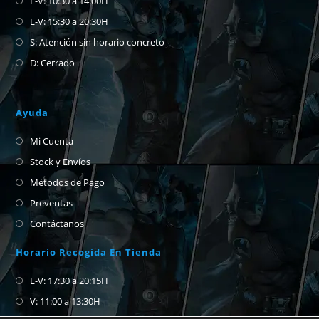
L-V: 10:30 a 14:00H
L-V: 15:30 a 20:30H
S: Atención sin horario concreto
D: Cerrado
Ayuda
Mi Cuenta
Stock y Envíos
Métodos de Pago
Preventas
Contáctanos
Horario Recogida En Tienda
L-V: 17:30 a 20:15H
V: 11:00 a 13:30H