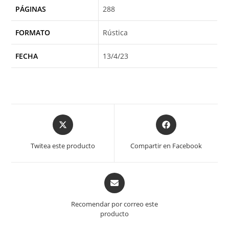
PÁGINAS
288
FORMATO
Rústica
FECHA
13/4/23
Opens
Opens
in
in
a
a
Twitea este producto
Compartir en Facebook
new
new
window
window
Opens
in
a
Recomendar por correo este
new
producto
window