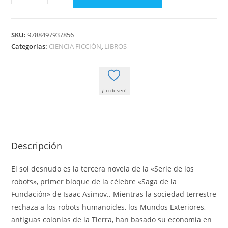
EL
SOL
DESNUDO
SKU:
9788497937856
(RELANZAMIENTO)
Categorías:
CIENCIA FICCIÓN
,
LIBROS
cantidad
¡Lo deseo!
Descripción
El sol desnudo es la tercera novela de la «Serie de los
robots», primer bloque de la célebre «Saga de la
Fundación» de Isaac Asimov.. Mientras la sociedad terrestre
rechaza a los robots humanoides, los Mundos Exteriores,
antiguas colonias de la Tierra, han basado su economía en