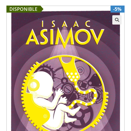
DISPONIBLE
-5%
🔍