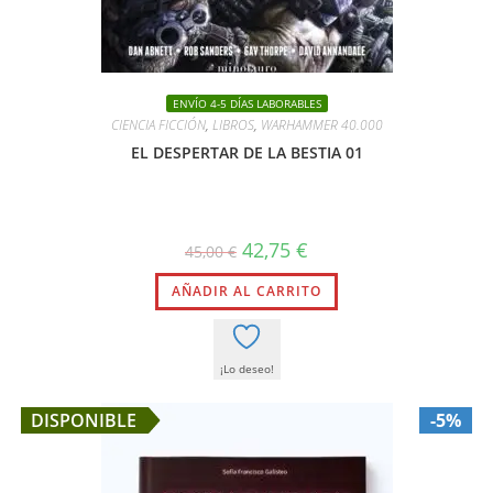
ENVÍO 4-5 DÍAS LABORABLES
CIENCIA FICCIÓN
,
LIBROS
,
WARHAMMER 40.000
EL DESPERTAR DE LA BESTIA 01
El
El
42,75
€
45,00
€
precio
precio
original
actual
AÑADIR AL CARRITO
era:
es:
45,00 €.
42,75 €.
¡Lo deseo!
DISPONIBLE
-5%