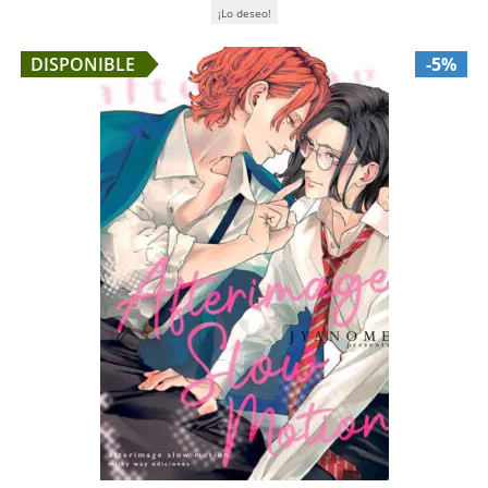
¡Lo deseo!
DISPONIBLE
-5%