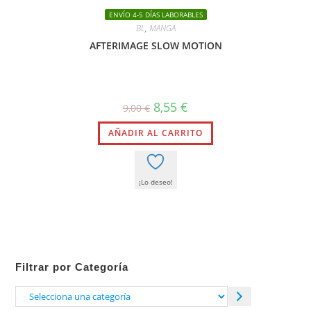
ENVÍO 4-5 DÍAS LABORABLES
BL
,
MANGA
AFTERIMAGE SLOW MOTION
El
El
8,55
€
9,00
€
precio
precio
original
actual
AÑADIR AL CARRITO
era:
es:
9,00 €.
8,55 €.
¡Lo deseo!
Filtrar por Categoría
Selecciona