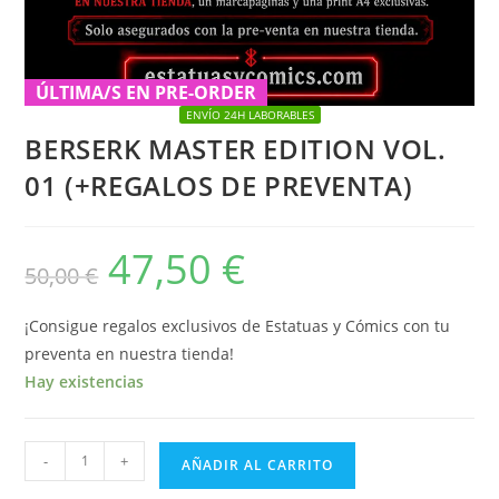
ÚLTIMA/S EN PRE-ORDER
ENVÍO 24H LABORABLES
BERSERK MASTER EDITION VOL.
01 (+REGALOS DE PREVENTA)
47,50
€
El
El
50,00
€
precio
precio
original
actual
era:
es:
50,00 €.
47,50 €.
¡Consigue regalos exclusivos de Estatuas y Cómics con tu
preventa en nuestra tienda!
Hay existencias
BERSERK
-
+
AÑADIR AL CARRITO
MASTER