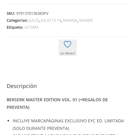
EDITION
VOL.
SKU:
9791370136383PV
01
Categorías:
JULIO
,
JULIO 13-19
,
MANGA
,
SEINEN
(+REGALOS
Etiqueta:
ULTIMA
DE
PREVENTA)
cantidad
¡Lo deseo!
Descripción
BERSERK MASTER EDITION VOL. 01 (+REGALOS DE
PREVENTA)
INCLUYE MARCAPÁGINAS EXCLUSIVO EYC ED. LIMITADA
(SOLO DURANTE PREVENTA)