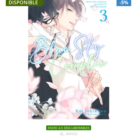
DISPONIBLE
-5%
ENVÍO 4-5 DÍAS LABORABLES
BL
,
MANGA