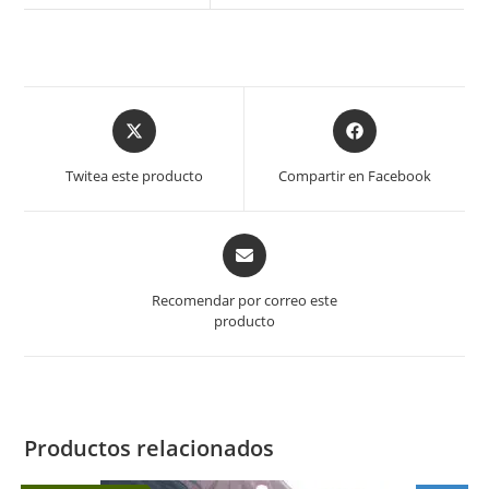
Opens
Opens
in
in
a
a
Twitea este producto
Compartir en Facebook
new
new
window
window
Opens
in
a
Recomendar por correo este
new
producto
window
Productos relacionados