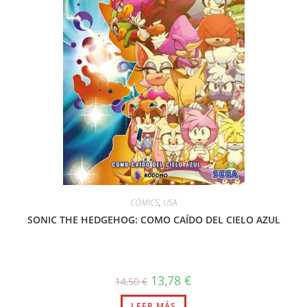
CÓMICS
,
USA
SONIC THE HEDGEHOG: COMO CAÍDO DEL CIELO AZUL
El
El
13,78
€
14,50
€
precio
precio
original
actual
LEER MÁS
era:
es: