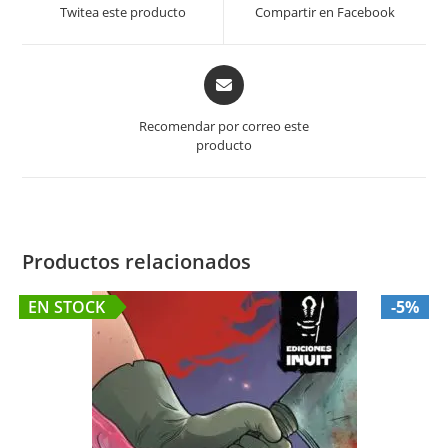
a
a
Twitea este producto
Compartir en Facebook
new
new
window
window
Opens
in
a
Recomendar por correo este
new
producto
window
Productos relacionados
EN STOCK
-5%