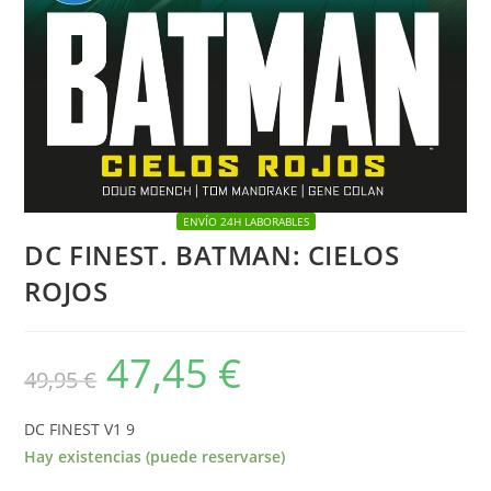
ENVÍO 24H LABORABLES
DC FINEST. BATMAN: CIELOS
ROJOS
47,45
€
El
El
49,95
€
precio
precio
original
actual
era:
es:
49,95 €.
47,45 €.
DC FINEST V1 9
Hay existencias (puede reservarse)