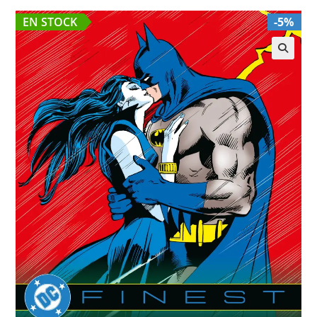
EN STOCK
-5%
🔍