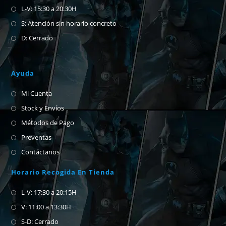
L-V: 15:30 a 20:30H
S: Atención sin horario concreto
D: Cerrado
Ayuda
Mi Cuenta
Stock y Envíos
Métodos de Pago
Preventas
Contáctanos
Horario Recogida En Tienda
L-V: 17:30 a 20:15H
V: 11:00 a 13:30H
S-D: Cerrado