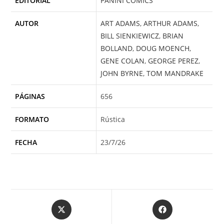
EDITORIAL
PANINI COMICS
AUTOR
ART ADAMS
,
ARTHUR ADAMS
,
BILL SIENKIEWICZ
,
BRIAN
BOLLAND
,
DOUG MOENCH
,
GENE COLAN
,
GEORGE PEREZ
,
JOHN BYRNE
,
TOM MANDRAKE
PÁGINAS
656
FORMATO
Rústica
FECHA
23/7/26
Opens
Opens
in
in