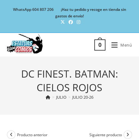
Ir
WhatsApp 604 807 206
¡Haz tu pedido y recoge en tienda sin
al
gastos de envío!
contenido
0
Menú
DC FINEST. BATMAN:
CIELOS ROJOS
>
JULIO
>
JULIO 20-26
Producto anterior
Siguiente producto