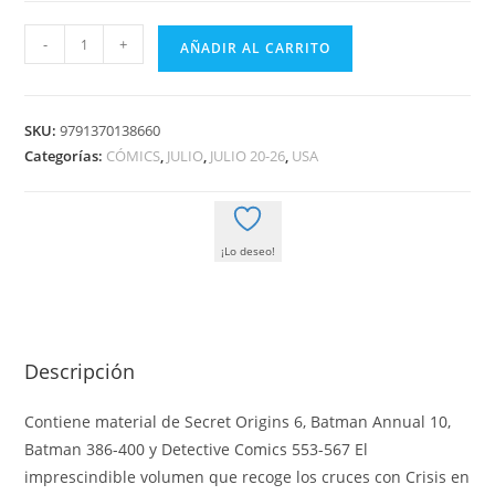
DC
-
+
AÑADIR AL CARRITO
FINEST.
BATMAN:
CIELOS
SKU:
9791370138660
ROJOS
Categorías:
CÓMICS
,
JULIO
,
JULIO 20-26
,
USA
cantidad
¡Lo deseo!
Descripción
Contiene material de Secret Origins 6, Batman Annual 10,
Batman 386-400 y Detective Comics 553-567 El
imprescindible volumen que recoge los cruces con Crisis en