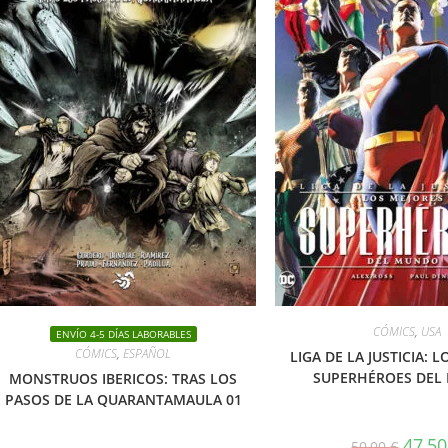
CÓMICS
,
USA
ENVÍO 4-5 DÍAS LABORABLES
CÓMICS
,
ESPAÑOL
LIGA DE LA JUSTICIA: 
SUPERHÉROES DEL
MONSTRUOS IBERICOS: TRAS LOS
PASOS DE LA QUARANTAMAULA 01
El
47,5
50,00
€