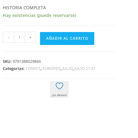
era:
es:
34,00 €.
32,30 €.
HISTORIA COMPLETA
Hay existencias (puede reservarse)
DESPUES
-
+
AÑADIR AL CARRITO
DE
LA
OLA
SKU:
9791388029844
cantidad
Categorías:
CÓMICS
,
EUROPEO
,
JULIO
,
JULIO 27-31
¡Lo deseo!