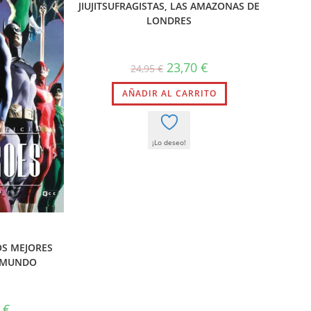
JIUJITSUFRAGISTAS, LAS AMAZONAS DE
LONDRES
El
El
23,70
€
24,95
€
precio
precio
original
actual
AÑADIR AL CARRITO
era:
es:
24,95 €.
23,70 €.
¡Lo deseo!
LOS MEJORES
 MUNDO
El
0
€