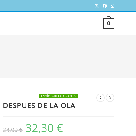
TERNAR
0
SQUEDA
ENVÍO 24H LABORABLES
DESPUES DE LA OLA
EB
32,30
€
El
El
34,00
€
precio
precio
original
actual