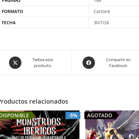
PÁGINAS
144
FORMATO
Cartoné
FECHA
30/7/26
Opens
Opens
Twitea este
Compartir en
producto
Facebook
in
in
a
a
new
new
window
window
Productos relacionados
DISPONIBLE
-5%
AGOTADO