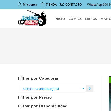
Ir
Mi cuenta
TIENDA
CONTACTO
WhatsApp 604 8
al
contenido
INICIO
CÓMICS
LIBROS
MANG
Filtrar por Categoría
Selecciona
una
Filtrar por Precio
categoría
Filtrar por Disponibilidad