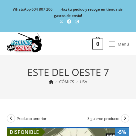
Ir
WhatsApp 604 807 206
¡Haz tu pedido y recoge en tienda sin
al
gastos de envío!
contenido
0
Menú
ESTE DEL OESTE 7
>
CÓMICS
>
USA
Producto anterior
Siguiente producto
DISPONIBLE
-5%