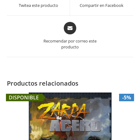
a
a
Twitea este producto
Compartir en Facebook
new
new
window
window
Opens
in
a
Recomendar por correo este
new
producto
window
Productos relacionados
DISPONIBLE
-5%