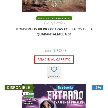
ENVÍO 4-5 DÍAS LABORABLES
CÓMICS
,
ESPAÑOL
MONSTRUOS IBERICOS: TRAS LOS PASOS DE LA
QUARANTAMAULA 01
El
El
19,00
€
20,00
€
precio
precio
original
actual
AÑADIR AL CARRITO
era:
es:
20,00 €.
19,00 €.
¡Lo deseo!
DISPONIBLE
-5%