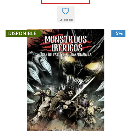
25,90 €.
24,61 €.
¡Lo deseo!
DISPONIBLE
-5%