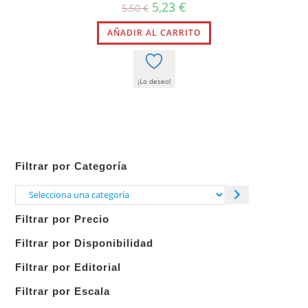
El
El
5,23
€
5,50
€
precio
precio
original
actual
AÑADIR AL CARRITO
era:
es:
5,50 €.
5,23 €.
¡Lo deseo!
Filtrar por Categoría
Selecciona
una
Filtrar por Precio
categoría
Filtrar por Disponibilidad
Filtrar por Editorial
Filtrar por Escala