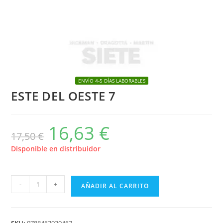
ENVÍO 4-5 DÍAS LABORABLES
ESTE DEL OESTE 7
16,63
€
El
El
17,50
€
precio
precio
original
actual
era:
es:
Disponible en distribuidor
17,50 €.
16,63 €.
ESTE
-
+
AÑADIR AL CARRITO
DEL
OESTE
7