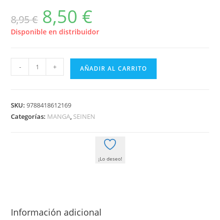
8,50
€
El
El
8,95
€
precio
precio
original
actual
era:
es:
Disponible en distribuidor
8,95 €.
8,50 €.
FATE/STAY
-
+
AÑADIR AL CARRITO
NIGHT:
HEAVEN'S
FEEL
SKU:
9788418612169
08
Categorías:
MANGA
,
SEINEN
cantidad
¡Lo deseo!
Información adicional