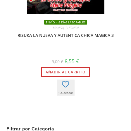
ENVÍO 4-5 DÍAS LABORABLES
MANGA
,
SHONEN
RISUKA LA NUEVA Y AUTENTICA CHICA MAGICA 3
El
El
8,55
€
9,00
€
precio
precio
original
actual
AÑADIR AL CARRITO
era:
es:
9,00 €.
8,55 €.
¡Lo deseo!
Filtrar por Categoría