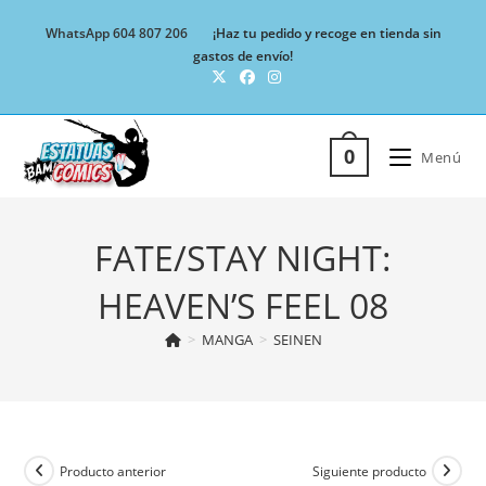
Ir
WhatsApp 604 807 206
¡Haz tu pedido y recoge en tienda sin
al
gastos de envío!
contenido
0
Menú
FATE/STAY NIGHT:
HEAVEN’S FEEL 08
>
MANGA
>
SEINEN
Producto anterior
Siguiente producto