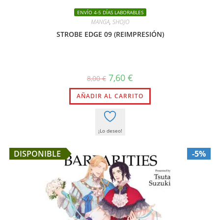
ENVÍO 4-5 DÍAS LABORABLES
MANGA
,
SHOJO
STROBE EDGE 09 (REIMPRESIÓN)
El
El
7,60
€
8,00
€
precio
precio
original
actual
AÑADIR AL CARRITO
era:
es:
8,00 €.
7,60 €.
¡Lo deseo!
DISPONIBLE
-5%