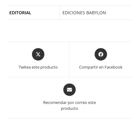
EDITORIAL
EDICIONES BABYLON
Opens
Opens
in
in
a
a
Twitea este producto
Compartir en Facebook
new
new
window
window
Opens
in
a
Recomendar por correo este
new
producto
window