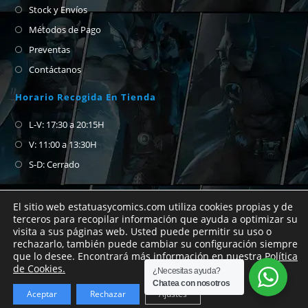
Stock y Envíos
Métodos de Pago
Preventas
Contáctanos
Horario Recogida En Tienda
L-V: 17:30 a 20:15H
V: 11:00 a 13:30H
S-D: Cerrado
El sitio web estatuasycomics.com utiliza cookies propias y de
terceros para recopilar información que ayuda a optimizar su
visita a sus páginas web. Usted puede permitir su uso o
Si no encuentras el cómic que buscas no
rechazarlo, también puede cambiar su configuración siempre
que lo desee. Encontrará más información en nuestra
Política
dudes en abrirnos un chat de whatsapp para
Copyright Estatuas y Cómics 2026
de Cookies.
¿Necesitas ayuda?
preguntar.
Chatea con nosotros
Aceptar
Rechazar
Ajustes
Descartar