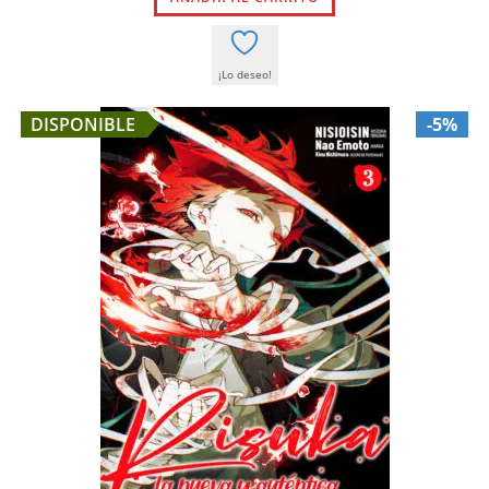
9,00 €.
8,55 €.
¡Lo deseo!
DISPONIBLE
-5%