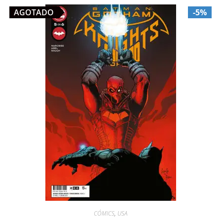
AGOTADO
-5%
CÓMICS
,
USA