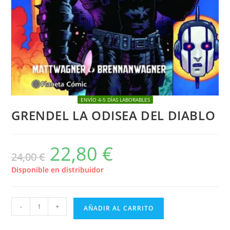
ENVÍO 4-5 DÍAS LABORABLES
GRENDEL LA ODISEA DEL DIABLO
22,80
€
El
El
24,00
€
precio
precio
original
actual
era:
es:
Disponible en distribuidor
24,00 €.
22,80 €.
GRENDEL
-
+
AÑADIR AL CARRITO
LA
ODISEA