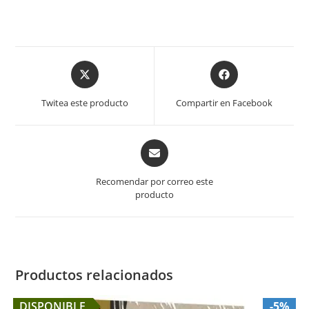
Opens
Opens
in
in
a
a
Twitea este producto
Compartir en Facebook
new
new
window
window
Opens
in
a
Recomendar por correo este
new
producto
window
Productos relacionados
DISPONIBLE
-5%