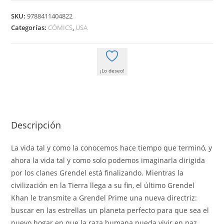
DEL
SKU:
9788411404822
DIABLO
Categorías:
CÓMICS
,
USA
cantidad
¡Lo deseo!
Descripción
La vida tal y como la conocemos hace tiempo que terminó, y
ahora la vida tal y como solo podemos imaginarla dirigida
por los clanes Grendel está finalizando. Mientras la
civilización en la Tierra llega a su fin, el último Grendel
Khan le transmite a Grendel Prime una nueva directriz:
buscar en las estrellas un planeta perfecto para que sea el
nuevo hogar en que la raza humana pueda vivir en paz.