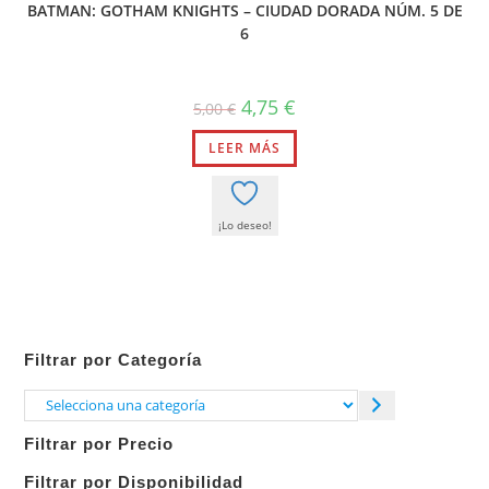
BATMAN: GOTHAM KNIGHTS – CIUDAD DORADA NÚM. 5 DE
6
El
El
4,75
€
5,00
€
precio
precio
original
actual
LEER MÁS
era:
es:
5,00 €.
4,75 €.
¡Lo deseo!
Filtrar por Categoría
Selecciona
una
Filtrar por Precio
categoría
Filtrar por Disponibilidad