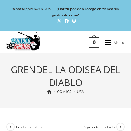
Ir
WhatsApp 604 807 206
¡Haz tu pedido y recoge en tienda sin
al
gastos de envío!
contenido
0
Menú
GRENDEL LA ODISEA DEL
DIABLO
>
CÓMICS
>
USA
Producto anterior
Siguiente producto