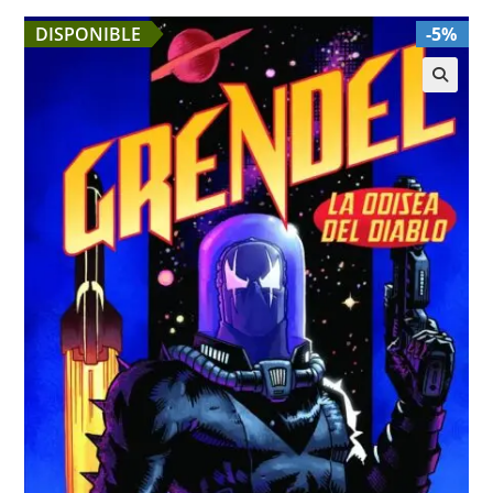
DISPONIBLE
-5%
🔍