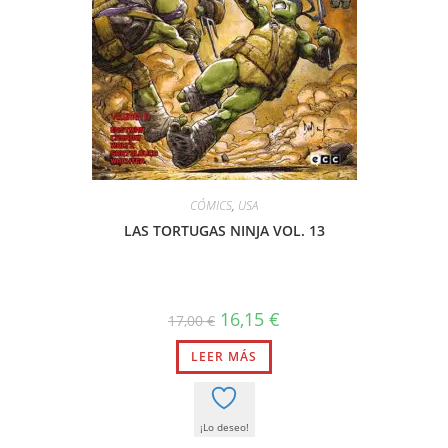
CÓMICS
,
USA
LAS TORTUGAS NINJA VOL. 13
El
El
16,15
€
17,00
€
precio
precio
original
actual
LEER MÁS
era:
es:
17,00 €.
16,15 €.
¡Lo deseo!