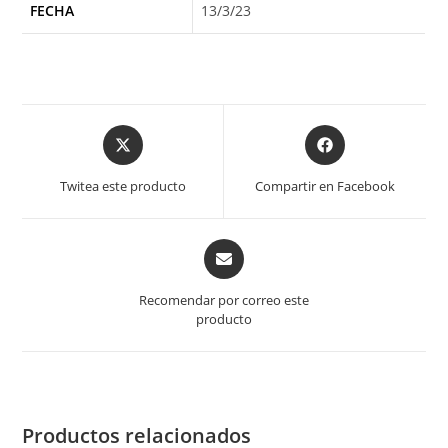
FECHA
13/3/23
Opens
Opens
in
in
a
a
Twitea este producto
Compartir en Facebook
new
new
window
window
Opens
in
a
Recomendar por correo este
new
producto
window
Productos relacionados