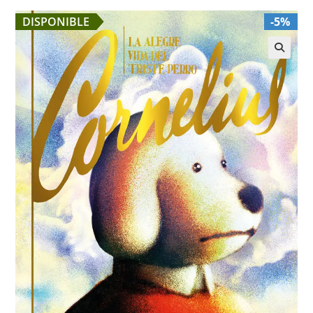
DISPONIBLE
-5%
🔍