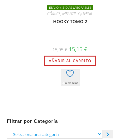
ENVÍO 4-5 DÍAS LABORABLES
CÓMICS
,
INFANTIL Y JUVENIL
HOOKY TOMO 2
El
El
15,15
€
15,95
€
precio
precio
original
actual
AÑADIR AL CARRITO
era:
es:
15,95 €.
15,15 €.
¡Lo deseo!
Filtrar por Categoría
Selecciona