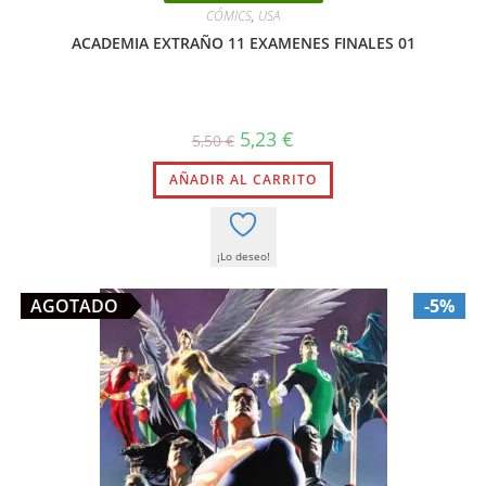
CÓMICS
,
USA
ACADEMIA EXTRAÑO 11 EXAMENES FINALES 01
El
El
5,23
€
5,50
€
precio
precio
original
actual
AÑADIR AL CARRITO
era:
es:
5,50 €.
5,23 €.
¡Lo deseo!
AGOTADO
-5%