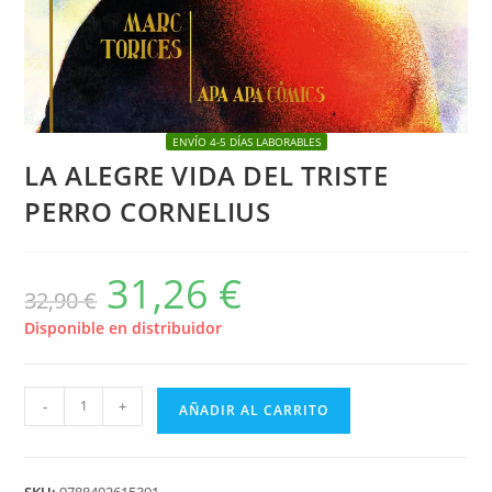
ENVÍO 4-5 DÍAS LABORABLES
LA ALEGRE VIDA DEL TRISTE
PERRO CORNELIUS
31,26
€
El
El
32,90
€
precio
precio
original
actual
era:
es:
Disponible en distribuidor
32,90 €.
31,26 €.
LA
-
+
AÑADIR AL CARRITO
ALEGRE
VIDA
DEL
SKU:
9788492615391