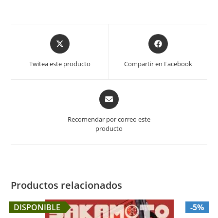
Opens
Opens
in
in
a
a
Twitea este producto
Compartir en Facebook
new
new
window
window
Opens
in
a
Recomendar por correo este
new
producto
window
Productos relacionados
DISPONIBLE
-5%