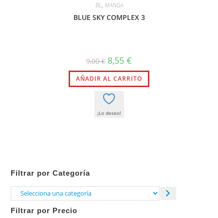
BL
,
MANGA
BLUE SKY COMPLEX 3
El
El
8,55
€
9,00
€
precio
precio
original
actual
AÑADIR AL CARRITO
era:
es:
9,00 €.
8,55 €.
¡Lo deseo!
Filtrar por Categoría
Selecciona
una
Filtrar por Precio
categoría