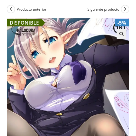
Producto anterior
Siguiente producto
DISPONIBLE
-5%
🔍