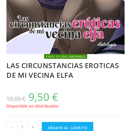
ENVÍO 4-5 DÍAS LABORABLES
LAS CIRCUNSTANCIAS EROTICAS
DE MI VECINA ELFA
9,50
€
El
El
10,00
€
precio
precio
original
actual
era:
es:
Disponible en distribuidor
10,00 €.
9,50 €.
LAS
-
+
AÑADIR AL CARRITO