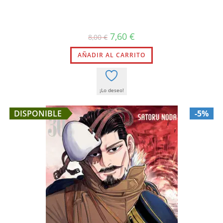
El
El
7,60
€
8,00
€
precio
precio
original
actual
AÑADIR AL CARRITO
era:
es:
8,00 €.
7,60 €.
¡Lo deseo!
DISPONIBLE
-5%