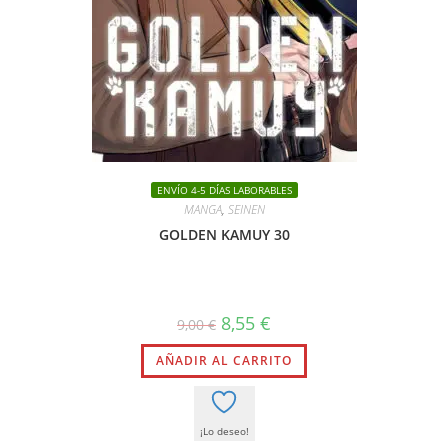
ENVÍO 4-5 DÍAS LABORABLES
MANGA
,
SEINEN
GOLDEN KAMUY 30
El
El
8,55
€
9,00
€
precio
precio
original
actual
AÑADIR AL CARRITO
era:
es:
9,00 €.
8,55 €.
¡Lo deseo!