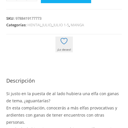
CIRCUNSTANCIAS
EROTICAS
DE
SKU:
9788419177773
MI
Categorías:
HENTAI
,
JULIO
,
JULIO 1-5
,
MANGA
VECINA
ELFA
cantidad
¡Lo deseo!
Descripción
Si justo en la puesta de al lado hubiera una elfa con ganas
de tema, ¿aguantarías?
En esta compilación, conocerás a más elfas provocativas y
ardientes con ganas de tener encuentros con otras
personas.