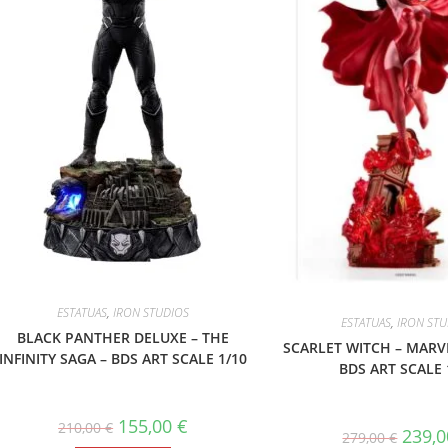
ESTATUAS
,
IRON STUDIOS
ESTATUAS
,
IRON ST
BLACK PANTHER DELUXE – THE
SCARLET WITCH – MARV
INFINITY SAGA – BDS ART SCALE 1/10
BDS ART SCALE 
El
El
155,00
€
210,00
€
El
239,
precio
precio
279,00
€
precio