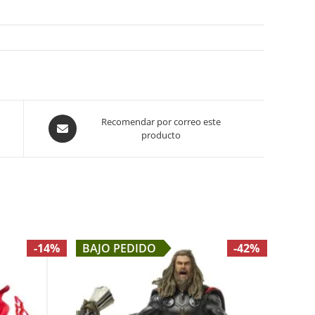
Opens
Recomendar por correo este
producto
in
a
new
window
-14%
BAJO PEDIDO
-42%