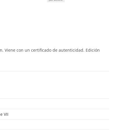
-
STAR
WARS:
EPISODE
VII
cantidad
m. Viene con un certificado de autenticidad. Edición
e VII