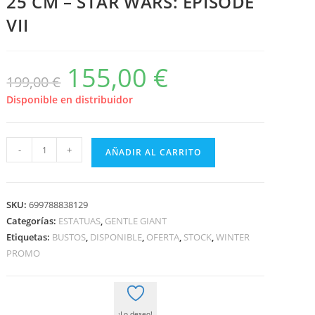
25 CM – STAR WARS: EPISODE
VII
155,00
€
El
El
199,00
€
precio
precio
original
actual
era:
es:
Disponible en distribuidor
199,00 €.
155,00 €.
LEGENDS
-
+
AÑADIR AL CARRITO
IN
3D
BUSTO
SKU:
699788838129
1/2
Categorías:
ESTATUAS
,
GENTLE GIANT
FIRST
Etiquetas:
BUSTOS
,
DISPONIBLE
,
OFERTA
,
STOCK
,
WINTER
ORDER
PROMO
STORMTROOPER
25
CM
¡Lo deseo!