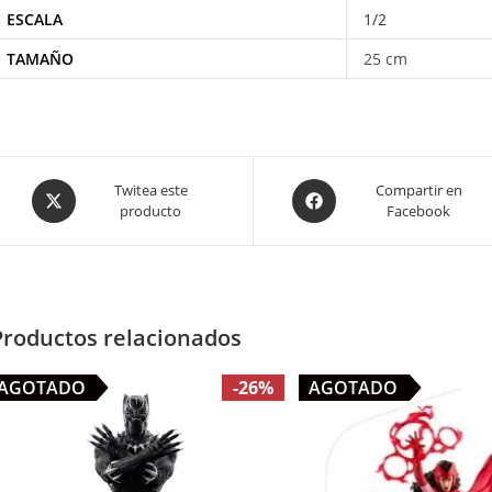
ESCALA
1/2
TAMAÑO
25 cm
Opens
Opens
Twitea este
Compartir en
producto
Facebook
in
in
a
a
new
new
window
window
Productos relacionados
AGOTADO
-26%
AGOTADO