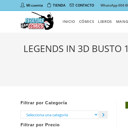
Ir
Mi cuenta
TIENDA
CONTACTO
WhatsApp 604 8
al
contenido
INICIO
CÓMICS
LIBROS
MANG
LEGENDS IN 3D BUSTO 
Filtrar por Categoría
Selecciona
una
Filtrar por Precio