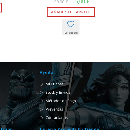
El
El
115,00
€
199,00
€
l
actual
precio
precio
es:
original
actual
€.
239,00 €.
AÑADIR AL CARRITO
era:
es:
199,00 €.
115,00 €.
¡Lo deseo!
Ayuda
Mi Cuenta
Stock y Envíos
Métodos de Pago
Preventas
Contáctanos
atsapp
Horario Recogida En Tienda