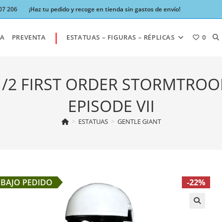
07 206
¡Haz tu pedido y recoge en tienda sin gastos de envío!
|
AL
A
PREVENTA
ESTATUAS – FIGURAS – RÉPLICAS
0
BÚ
1/2 FIRST ORDER STORMTROOP
EPISODE VII
DE
>
ESTATUAS
>
GENTLE GIANT
LA
BAJO PEDIDO
-22%
W
🔍