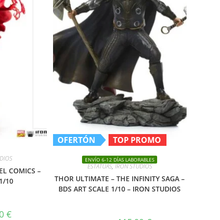
OFERTÓN
TOP PROMO
UDIOS
ENVÍO 6-12 DÍAS LABORABLES
ESTATUAS
,
IRON STUDIOS
EL COMICS –
THOR ULTIMATE – THE INFINITY SAGA –
1/10
BDS ART SCALE 1/10 – IRON STUDIOS
El
00
€
precio