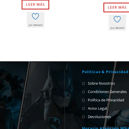
original
actual
origina
LEER MÁS
era:
es:
LEER MÁS
era:
210,00 €.
155,00 €.
279,00 
¡Lo deseo!
¡Lo deseo!
Políticas & Privacidad
Sobre Nosotros
Condiciones Generales
Política de Privacidad
Aviso Legal
Devoluciones
Horario Atención Wh