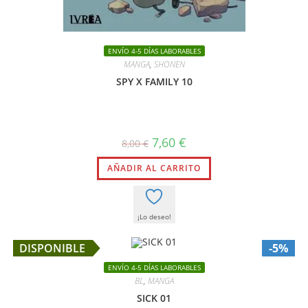
ENVÍO 4-5 DÍAS LABORABLES
MANGA
,
SHONEN
SPY X FAMILY 10
El
El
7,60
€
8,00
€
precio
precio
original
actual
AÑADIR AL CARRITO
era:
es:
8,00 €.
7,60 €.
¡Lo deseo!
DISPONIBLE
-5%
ENVÍO 4-5 DÍAS LABORABLES
BL
,
MANGA
SICK 01