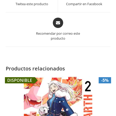
a
a
Twitea este producto
Compartir en Facebook
new
new
window
window
Opens
in
a
Recomendar por correo este
new
producto
window
Productos relacionados
DISPONIBLE
-5%