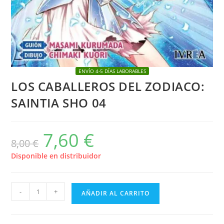
ENVÍO 4-5 DÍAS LABORABLES
LOS CABALLEROS DEL ZODIACO:
SAINTIA SHO 04
7,60
€
El
El
8,00
€
precio
precio
original
actual
era:
es:
Disponible en distribuidor
8,00 €.
7,60 €.
LOS
-
+
AÑADIR AL CARRITO
CABALLEROS
DEL