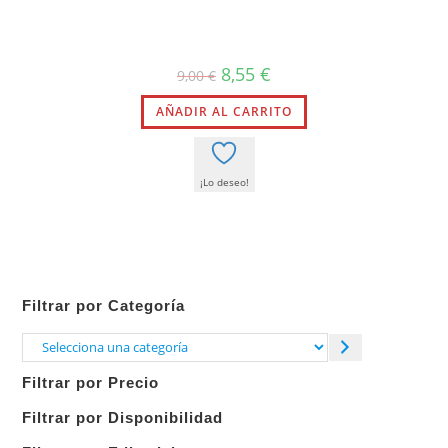
El
El
8,55
€
9,00
€
precio
precio
original
actual
AÑADIR AL CARRITO
era:
es:
9,00 €.
8,55 €.
¡Lo deseo!
Filtrar por Categoría
Selecciona
una
Filtrar por Precio
categoría
Filtrar por Disponibilidad