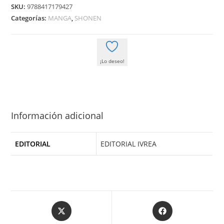
ZODIACO:
SKU:
9788417179427
SAINTIA
Categorías:
MANGA
,
SHONEN
SHO
04
cantidad
¡Lo deseo!
Información adicional
EDITORIAL
EDITORIAL IVREA
Opens
Opens
in
in