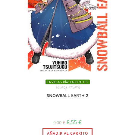
ENVÍO 4-5 DÍAS LABORABLES
MANGA
,
SEINEN
SNOWBALL EARTH 2
El
El
8,55
€
9,00
€
precio
precio
original
actual
AÑADIR AL CARRITO
era:
es: