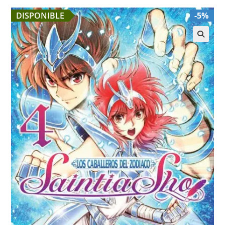
DISPONIBLE
-5%
🔍