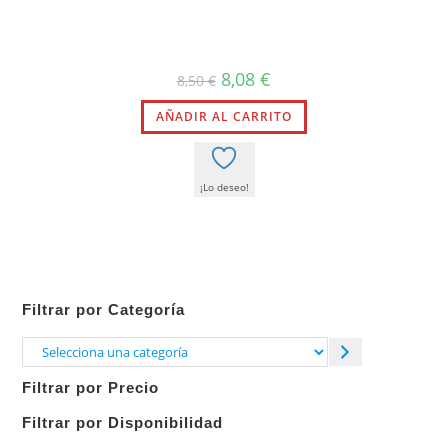
El
El
8,08
€
8,50
€
precio
precio
original
actual
AÑADIR AL CARRITO
era:
es:
8,50 €.
8,08 €.
¡Lo deseo!
Filtrar por Categoría
Selecciona
una
Filtrar por Precio
categoría
Filtrar por Disponibilidad