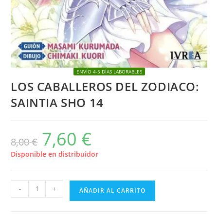
ENVÍO 4-5 DÍAS LABORABLES
LOS CABALLEROS DEL ZODIACO:
SAINTIA SHO 14
7,60
€
El
El
8,00
€
precio
precio
original
actual
era:
es:
Disponible en distribuidor
8,00 €.
7,60 €.
LOS
-
+
AÑADIR AL CARRITO
CABALLEROS
DEL