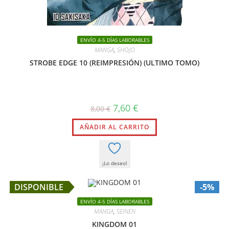
ENVÍO 4-5 DÍAS LABORABLES
MANGA
,
SHOJO
STROBE EDGE 10 (REIMPRESIÓN) (ULTIMO TOMO)
El
El
7,60
€
8,00
€
precio
precio
original
actual
AÑADIR AL CARRITO
era:
es:
8,00 €.
7,60 €.
¡Lo deseo!
DISPONIBLE
-5%
ENVÍO 4-5 DÍAS LABORABLES
MANGA
,
SEINEN
KINGDOM 01