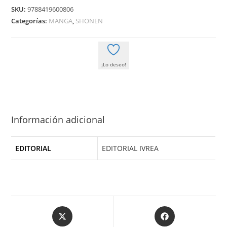
ZODIACO:
SKU:
9788419600806
SAINTIA
Categorías:
MANGA
,
SHONEN
SHO
14
cantidad
¡Lo deseo!
Información adicional
EDITORIAL
EDITORIAL IVREA
Opens
Opens
in
in