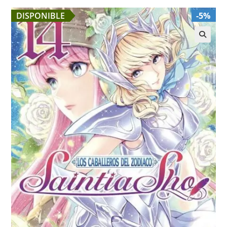
DISPONIBLE
-5%
🔍