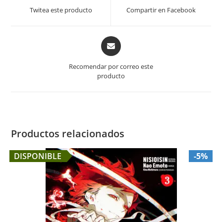
a
a
Twitea este producto
Compartir en Facebook
new
new
window
window
Opens
in
a
Recomendar por correo este
new
producto
window
Productos relacionados
DISPONIBLE
-5%