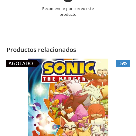
a
Recomendar por correo este
new
producto
window
Productos relacionados
AGOTADO
-5%