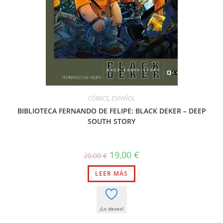
CÓMICS
,
ESPAÑOL
BIBLIOTECA FERNANDO DE FELIPE: BLACK DEKER – DEEP
SOUTH STORY
El
El
19,00
€
20,00
€
precio
precio
original
actual
LEER MÁS
era:
es:
20,00 €.
19,00 €.
¡Lo deseo!