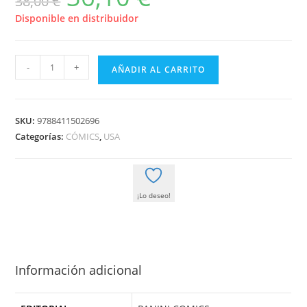
38,00
€
original
actual
era:
es:
Disponible en distribuidor
38,00 €.
36,10 €.
MARVEL
-
+
AÑADIR AL CARRITO
2
EN
UNO
SKU:
9788411502696
LA
Categorías:
CÓMICS
,
USA
COSA
Y
LA
¡Lo deseo!
ANTORCHA
HUMANA
(MARVEL
NOW!
DELUXE)
Información adicional
cantidad