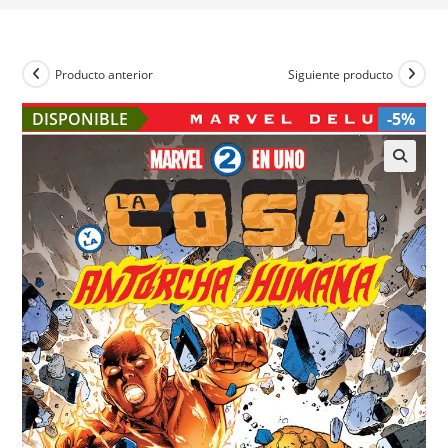
Producto anterior
Siguiente producto
DISPONIBLE
-5%
🔍