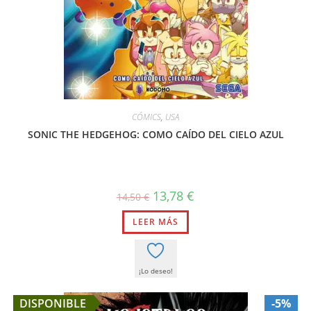
CÓMICS
,
USA
SONIC THE HEDGEHOG: COMO CAÍDO DEL CIELO AZUL
El
El
13,78
€
14,50
€
precio
precio
original
actual
LEER MÁS
era:
es:
14,50 €.
13,78 €.
¡Lo deseo!
DISPONIBLE
-5%