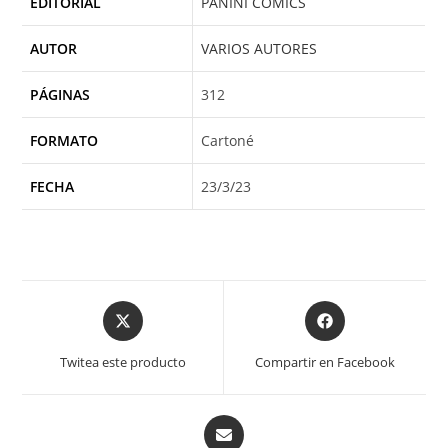
EDITORIAL
PANINI COMICS
AUTOR
VARIOS AUTORES
PÁGINAS
312
FORMATO
Cartoné
FECHA
23/3/23
Opens
Opens
in
in
a
a
Twitea este producto
Compartir en Facebook
new
new
window
window
Opens
in