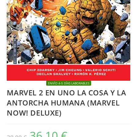
ENVÍO 4-5 DÍAS LABORABLES
MARVEL 2 EN UNO LA COSA Y LA
ANTORCHA HUMANA (MARVEL
NOW! DELUXE)
36,10
€
El
El
precio
precio