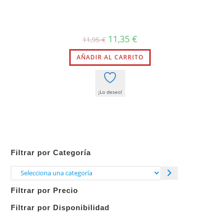
El
El
11,35
€
11,95
€
precio
precio
original
actual
AÑADIR AL CARRITO
era:
es:
11,95 €.
11,35 €.
¡Lo deseo!
Filtrar por Categoría
Selecciona
una
Filtrar por Precio
categoría
Filtrar por Disponibilidad