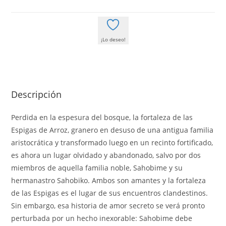
24
LA
EMPERATRIZ
¡Lo deseo!
SAHOBIME.
LA
CONJURA
DE
LA
Descripción
SANDRE
Perdida en la espesura del bosque, la fortaleza de las
cantidad
Espigas de Arroz, granero en desuso de una antigua familia
aristocrática y transformado luego en un recinto fortificado,
es ahora un lugar olvidado y abandonado, salvo por dos
miembros de aquella familia noble, Sahobime y su
hermanastro Sahobiko. Ambos son amantes y la fortaleza
de las Espigas es el lugar de sus encuentros clandestinos.
Sin embargo, esa historia de amor secreto se verá pronto
perturbada por un hecho inexorable: Sahobime debe