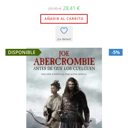
El
El
28,41
€
29,90
€
precio
precio
original
actual
AÑADIR AL CARRITO
era:
es:
29,90 €.
28,41 €.
¡Lo deseo!
DISPONIBLE
-5%