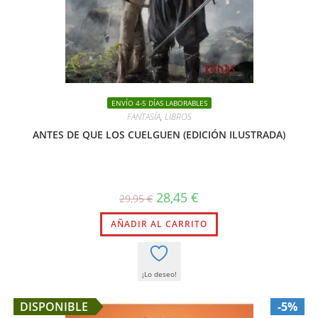
ENVÍO 4-5 DÍAS LABORABLES
FANTASÍA
,
LIBROS
ANTES DE QUE LOS CUELGUEN (EDICIÓN ILUSTRADA)
El
El
28,45
€
29,95
€
precio
precio
original
actual
AÑADIR AL CARRITO
era:
es:
29,95 €.
28,45 €.
¡Lo deseo!
DISPONIBLE
-5%