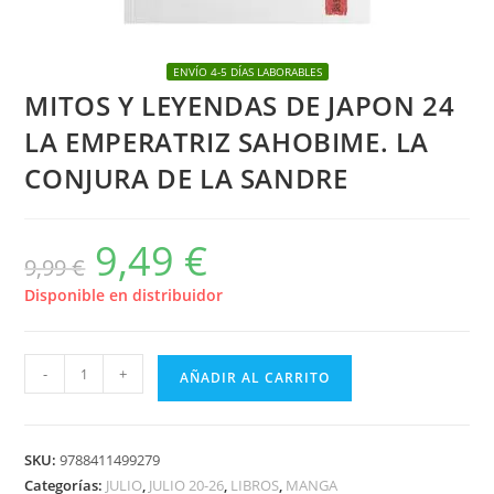
ENVÍO 4-5 DÍAS LABORABLES
MITOS Y LEYENDAS DE JAPON 24
LA EMPERATRIZ SAHOBIME. LA
CONJURA DE LA SANDRE
9,49
€
El
El
9,99
€
precio
precio
original
actual
era:
es:
Disponible en distribuidor
9,99 €.
9,49 €.
MITOS
-
+
AÑADIR AL CARRITO
Y
LEYENDAS
DE
SKU:
9788411499279
JAPON
Categorías:
JULIO
,
JULIO 20-26
,
LIBROS
,
MANGA