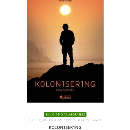
ENVÍO 4-5 DÍAS LABORABLES
AGOSTO
,
AGOSTO 3-9
,
CIENCIA FICCIÓN
,
LIBROS
KOLON1SER1NG