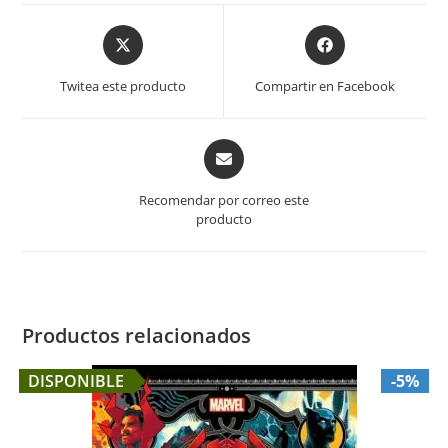
Opens
Opens
in
in
a
a
Twitea este producto
Compartir en Facebook
new
new
window
window
Opens
in
a
Recomendar por correo este
new
producto
window
Productos relacionados
DISPONIBLE
-5%