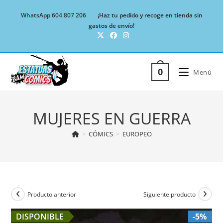
Ir
WhatsApp 604 807 206
¡Haz tu pedido y recoge en tienda sin
al
gastos de envío!
contenido
0
Menú
MUJERES EN GUERRA
>
CÓMICS
>
EUROPEO
Producto anterior
Siguiente producto
DISPONIBLE
-5%