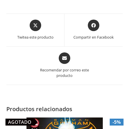
Opens
Opens
in
in
a
a
Twitea este producto
Compartir en Facebook
new
new
window
window
Opens
in
a
Recomendar por correo este
new
producto
window
Productos relacionados
AGOTADO
-5%