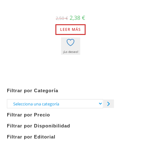
El
El
2,38
€
2,50
€
precio
precio
original
actual
LEER MÁS
era:
es:
2,50 €.
2,38 €.
¡Lo deseo!
Filtrar por Categoría
Selecciona
una
Filtrar por Precio
categoría
Filtrar por Disponibilidad
Filtrar por Editorial