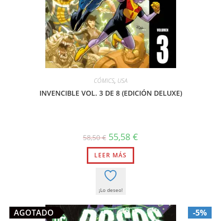
CÓMICS
,
USA
INVENCIBLE VOL. 3 DE 8 (EDICIÓN DELUXE)
El
El
55,58
€
58,50
€
precio
precio
original
actual
LEER MÁS
era:
es:
58,50 €.
55,58 €.
¡Lo deseo!
AGOTADO
-5%