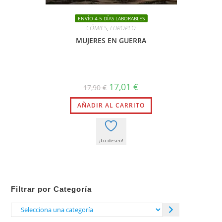
ENVÍO 4-5 DÍAS LABORABLES
CÓMICS
,
EUROPEO
MUJERES EN GUERRA
El
El
17,01
€
17,90
€
precio
precio
original
actual
AÑADIR AL CARRITO
era:
es:
17,90 €.
17,01 €.
¡Lo deseo!
Filtrar por Categoría
Selecciona
una