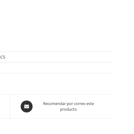
ICS
Opens
Recomendar por correo este
producto
in
a
new
window