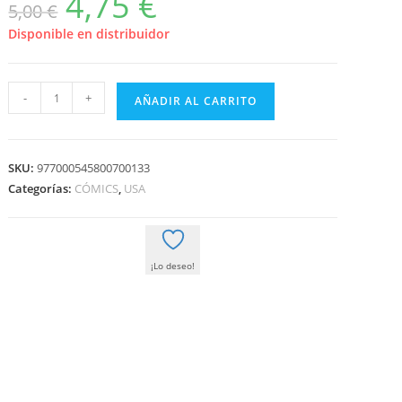
4,75
€
5,00
€
precio
precio
original
actual
era:
es:
Disponible en distribuidor
5,00 €.
4,75 €.
PATRULLA-
-
+
AÑADIR AL CARRITO
X
VERDE
1
SKU:
977000545800700133
DE
Categorías:
CÓMICS
,
USA
2
GRAPA
cantidad
¡Lo deseo!