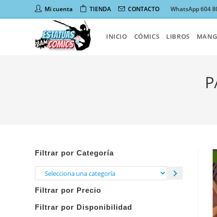
Ir
Mi cuenta
TIENDA
CONTACTO
WhatsApp 604 8
al
contenido
INICIO
CÓMICS
LIBROS
MANG
P
Filtrar por Categoría
Selecciona
una
Filtrar por Precio
categoría
Filtrar por Disponibilidad