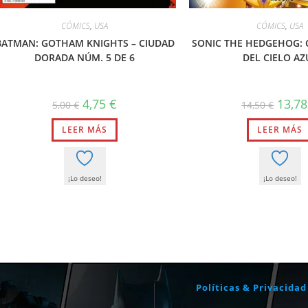
CÓMICS
,
USA
CÓMICS
,
USA
BATMAN: GOTHAM KNIGHTS – CIUDAD
SONIC THE HEDGEHOG:
DORADA NÚM. 5 DE 6
DEL CIELO AZ
El
El
El
4,75
€
13,7
5,00
€
14,50
€
precio
precio
precio
original
actual
origina
LEER MÁS
era:
es:
LEER MÁS
era:
5,00 €.
4,75 €.
14,50 €
¡Lo deseo!
¡Lo deseo!
Políticas & Privacidad