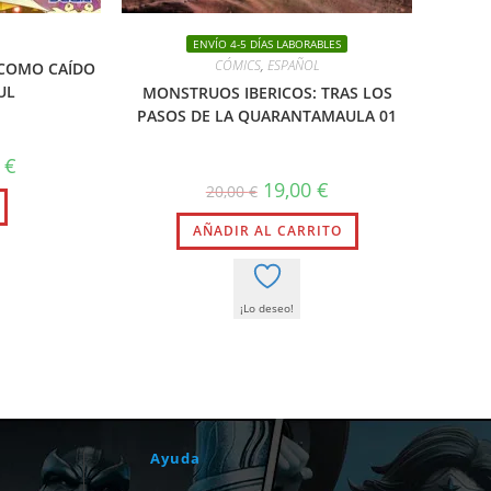
ENVÍO 4-5 DÍAS LABORABLES
CÓMICS
,
ESPAÑOL
 COMO CAÍDO
UL
MONSTRUOS IBERICOS: TRAS LOS
PASOS DE LA QUARANTAMAULA 01
El
8
€
precio
El
El
19,00
€
20,00
€
l
actual
precio
precio
es:
original
actual
.
13,78 €.
AÑADIR AL CARRITO
era:
es:
20,00 €.
19,00 €.
¡Lo deseo!
Ayuda