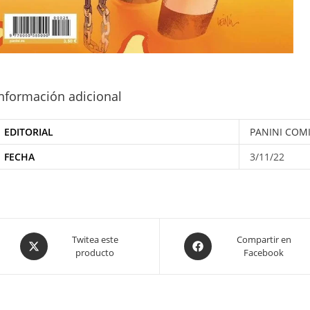
nformación adicional
EDITORIAL
PANINI COM
FECHA
3/11/22
Opens
Opens
Twitea este
Compartir en
producto
Facebook
in
in
a
a
new
new
window
window