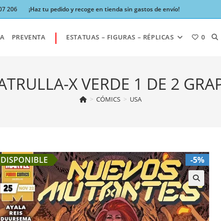
07 206
¡Haz tu pedido y recoge en tienda sin gastos de envío!
|
AL
A
PREVENTA
ESTATUAS – FIGURAS – RÉPLICAS
0
BÚ
ATRULLA-X VERDE 1 DE 2 GRA
>
CÓMICS
>
USA
DE
LA
DISPONIBLE
-5%
W
🔍