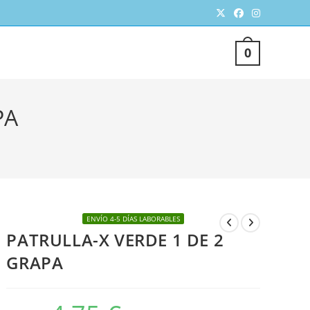
TERNAR
0
SQUEDA
PA
ENVÍO 4-5 DÍAS LABORABLES
PATRULLA-X VERDE 1 DE 2
EB
GRAPA
El
El