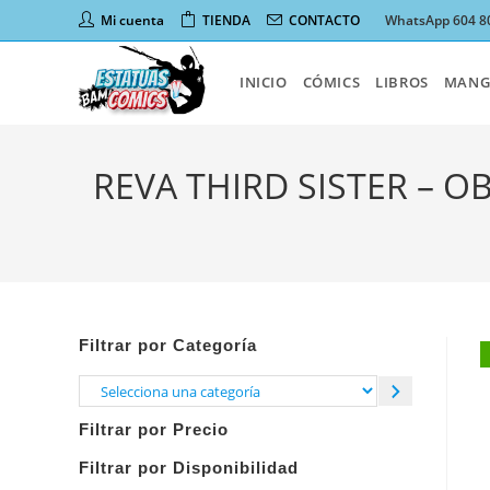
Ir
Mi cuenta
TIENDA
CONTACTO
WhatsApp 604 8
al
contenido
INICIO
CÓMICS
LIBROS
MANG
REVA THIRD SISTER – O
Filtrar por Categoría
Selecciona
una
Filtrar por Precio
categoría
Filtrar por Disponibilidad