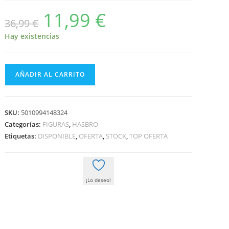
11,99
€
El
El
36,99
€
precio
precio
original
actual
era:
es:
Hay existencias
36,99 €.
11,99 €.
REVA
AÑADIR AL CARRITO
THIRD
SISTER
-
SKU:
5010994148324
OBI
Categorías:
FIGURAS
,
HASBRO
WAN
Etiquetas:
DISPONIBLE
,
OFERTA
,
STOCK
,
TOP OFERTA
KENOBI
-
THE
¡Lo deseo!
BLACK
SERIES
-
15