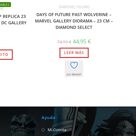
RABLES
DIAMOND
,
FIGURAS
AS
DAYS OF FUTURE PAST WOLVERINE –
 REPLICA 23
MARVEL GALLERY DIORAMA – 23 CM –
 DC GALLERY
DIAMOND SELECT
El
El
44,95
€
74,99
€
precio
precio
original
actual
LEER MÁS
era:
es:
RITO
74,99 €.
44,95 €.
¡Lo deseo!
Ayuda
Mi Cuenta