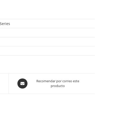
Series
Opens
Recomendar por correo este
producto
in
a
new
window