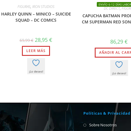
ENVÍO 6-12 DÍAS LABO
FIGURAS
,
IRON STUDIOS
DC DIRECT
,
FIGUR
HARLEY QUINN – MINICO – SUICIDE
CAPUCHA BATMAN PROP
SQUAD – DC COMICS
CM SUPERMAN RED SON
El
El
28,95
€
69,99
€
86,29
€
precio
precio
original
actual
LEER MÁS
era:
es:
AÑADIR AL CAR
69,99 €.
28,95 €.
¡Lo deseo!
¡Lo deseo!
Políticas & Privacidad
Sobre Nosotros