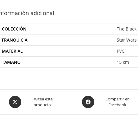
nformación adicional
COLECCIÓN
The Black 
FRANQUICIA
Star Wars
MATERIAL
PVC
TAMAÑO
15 cm
Opens
Opens
Twitea este
Compartir en
producto
Facebook
in
in
a
a
new
new
window
window