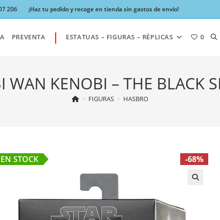
07 206
¡Haz tu pedido y recoge en tienda sin gastos de envío!
|
AL
A
PREVENTA
ESTATUAS – FIGURAS – RÉPLICAS
0
BÚ
BI WAN KENOBI – THE BLACK S
>
FIGURAS
>
HASBRO
DE
LA
EN STOCK
-68%
W
🔍