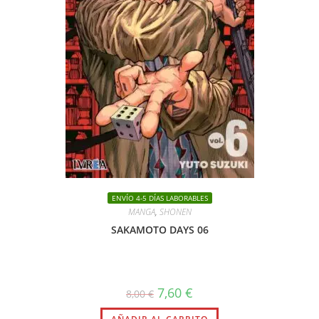
ENVÍO 4-5 DÍAS LABORABLES
MANGA
,
SHONEN
SAKAMOTO DAYS 06
El
El
7,60
€
8,00
€
precio
precio
original
actual