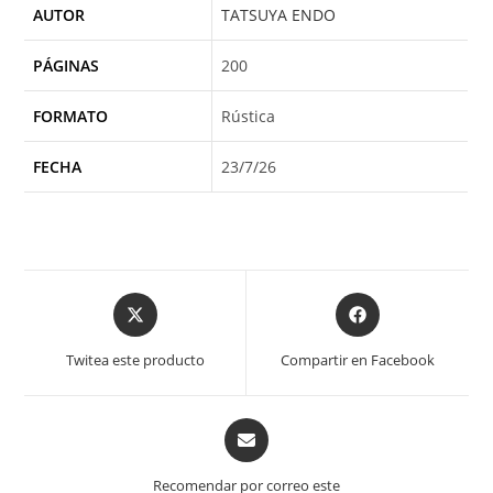
AUTOR
TATSUYA ENDO
PÁGINAS
200
FORMATO
Rústica
FECHA
23/7/26
Opens
Opens
in
in
a
a
Twitea este producto
Compartir en Facebook
new
new
window
window
Opens
in
a
Recomendar por correo este