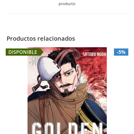
new
producto
window
Productos relacionados
DISPONIBLE
-5%