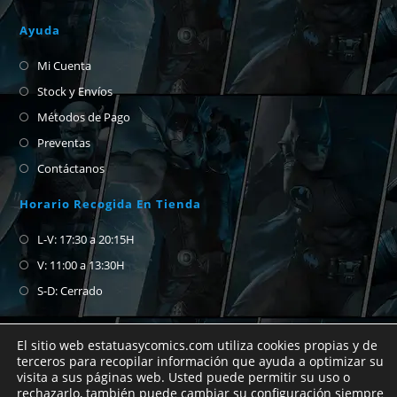
Ayuda
Mi Cuenta
Stock y Envíos
Métodos de Pago
Preventas
Contáctanos
Horario Recogida En Tienda
L-V: 17:30 a 20:15H
V: 11:00 a 13:30H
S-D: Cerrado
El sitio web estatuasycomics.com utiliza cookies propias y de
terceros para recopilar información que ayuda a optimizar su
visita a sus páginas web. Usted puede permitir su uso o
Si no encuentras el cómic que buscas no
rechazarlo, también puede cambiar su configuración siempre