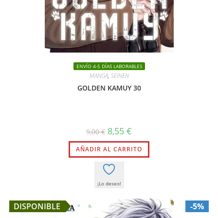
ENVÍO 4-5 DÍAS LABORABLES
MANGA
,
SEINEN
GOLDEN KAMUY 30
El
El
8,55
€
9,00
€
precio
precio
original
actual
AÑADIR AL CARRITO
era:
es:
9,00 €.
8,55 €.
¡Lo deseo!
DISPONIBLE
-5%