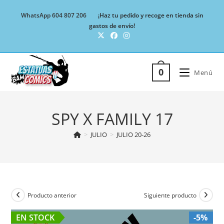
Ir
WhatsApp 604 807 206
¡Haz tu pedido y recoge en tienda sin
al
gastos de envío!
contenido
0
Menú
SPY X FAMILY 17
>
JULIO
>
JULIO 20-26
Producto anterior
Siguiente producto
EN STOCK
-5%