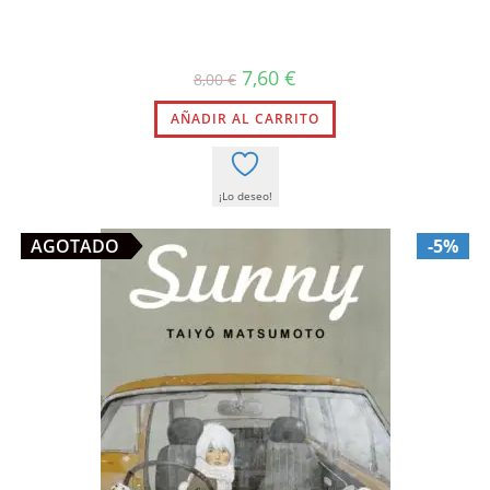
El
El
7,60
€
8,00
€
precio
precio
original
actual
AÑADIR AL CARRITO
era:
es:
8,00 €.
7,60 €.
¡Lo deseo!
AGOTADO
-5%