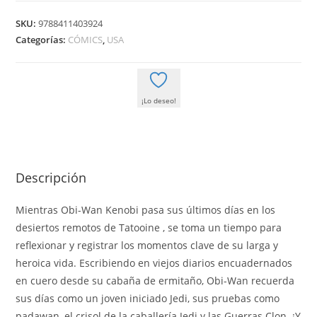
WAN
SKU:
9788411403924
KENOBI
Categorías:
CÓMICS
,
USA
cantidad
¡Lo deseo!
Descripción
Mientras Obi-Wan Kenobi pasa sus últimos días en los
desiertos remotos de Tatooine , se toma un tiempo para
reflexionar y registrar los momentos clave de su larga y
heroica vida. Escribiendo en viejos diarios encuadernados
en cuero desde su cabaña de ermitaño, Obi-Wan recuerda
sus días como un joven iniciado Jedi, sus pruebas como
padawan, el crisol de la caballería Jedi y las Guerras Clon. ¡Y