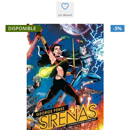
¡Lo deseo!
DISPONIBLE
-5%