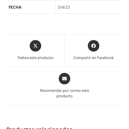
FECHA
5/4/23
Opens
Opens
in
in
a
a
Twitea este producto
Compartir en Facebook
new
new
window
window
Opens
in
a
Recomendar por correo este
new
producto
window