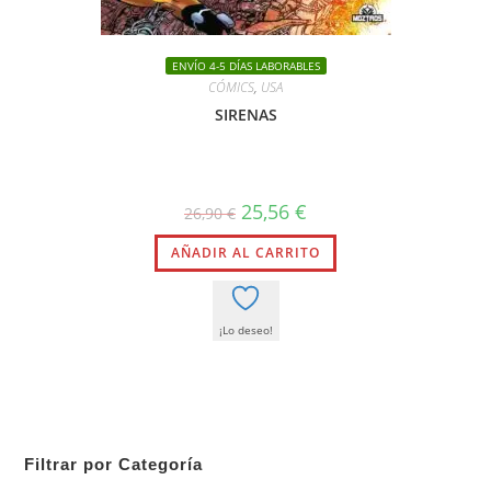
ENVÍO 4-5 DÍAS LABORABLES
CÓMICS
,
USA
SIRENAS
El
El
25,56
€
26,90
€
precio
precio
original
actual
AÑADIR AL CARRITO
era:
es:
26,90 €.
25,56 €.
¡Lo deseo!
Filtrar por Categoría