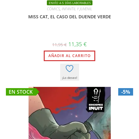
ENVÍO 4-5 DÍAS LABORABLES
CÓMICS
,
INFANTIL Y JUVENIL
MISS CAT, EL CASO DEL DUENDE VERDE
El
El
11,35
€
11,95
€
precio
precio
original
actual
AÑADIR AL CARRITO
era:
es:
11,95 €.
11,35 €.
¡Lo deseo!
EN STOCK
-5%