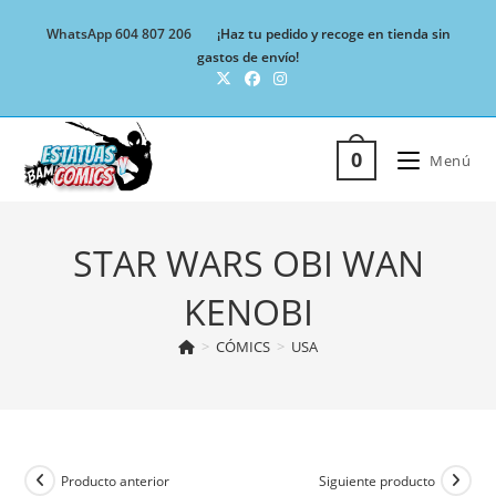
Ir
WhatsApp 604 807 206
¡Haz tu pedido y recoge en tienda sin
al
gastos de envío!
contenido
0
Menú
STAR WARS OBI WAN
KENOBI
>
CÓMICS
>
USA
Producto anterior
Siguiente producto