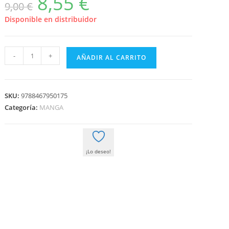
8,55
€
9,00
€
precio
precio
original
actual
era:
es:
Disponible en distribuidor
9,00 €.
8,55 €.
TWIN
-
+
AÑADIR AL CARRITO
STAR
EXORCISTS
ONMYOUJI
SKU:
9788467950175
20
Categoría:
MANGA
cantidad
¡Lo deseo!