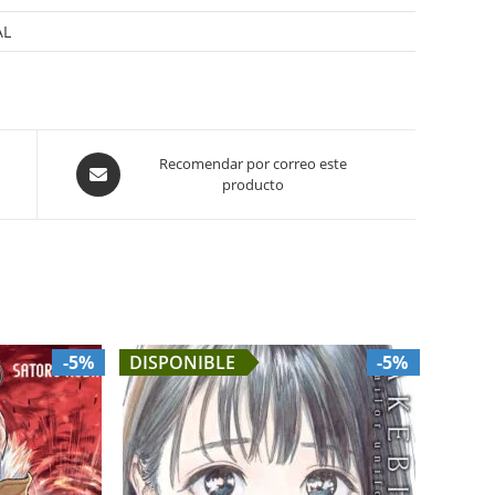
AL
Opens
Recomendar por correo este
producto
in
a
new
window
-5%
DISPONIBLE
-5%