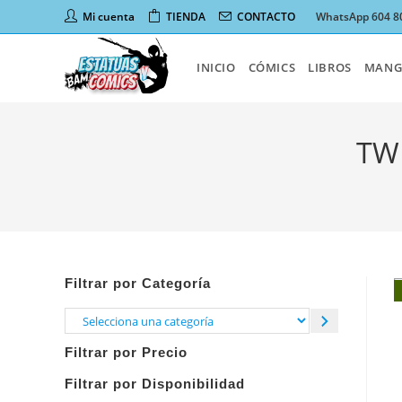
Ir
Mi cuenta
TIENDA
CONTACTO
WhatsApp 604 8
al
contenido
INICIO
CÓMICS
LIBROS
MANG
TW
Filtrar por Categoría
Selecciona
una
Filtrar por Precio
categoría
Filtrar por Disponibilidad