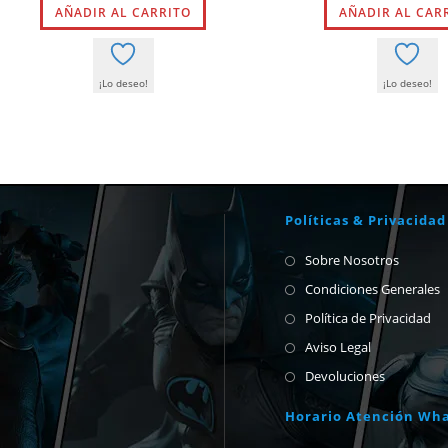
AÑADIR AL CARRITO
era:
es:
AÑADIR AL CAR
era:
8,50 €.
8,08 €.
9,00 €.
¡Lo deseo!
¡Lo deseo!
Políticas & Privacidad
Sobre Nosotros
Condiciones Generales
Política de Privacidad
Aviso Legal
Devoluciones
Horario Atención Wh