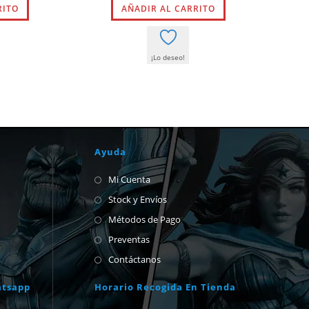
RITO
es:
AÑADIR AL CARRITO
era:
es:
8,55 €.
9,00 €.
8,55 €.
¡Lo deseo!
Ayuda
Mi Cuenta
Stock y Envíos
Métodos de Pago
Preventas
Contáctanos
atsapp
Horario Recogida En Tienda