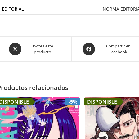
EDITORIAL
NORMA EDITORI
Opens
Opens
Twitea este
Compartir en
producto
Facebook
in
in
a
a
new
new
window
window
Productos relacionados
DISPONIBLE
-5%
DISPONIBLE