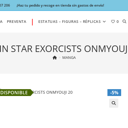
07 206
¡Haz tu pedido y recoge en tienda sin gastos de envío!
|
AL
A
PREVENTA
ESTATUAS – FIGURAS – RÉPLICAS
0
BÚ
IN STAR EXORCISTS ONMYOUJI
>
MANGA
DE
LA
DISPONIBLE
-5%
W
🔍