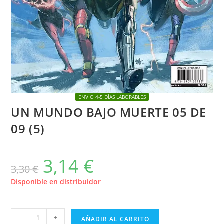
ENVÍO 4-5 DÍAS LABORABLES
UN MUNDO BAJO MUERTE 05 DE
09 (5)
3,14
€
El
El
3,30
€
precio
precio
original
actual
era:
es:
Disponible en distribuidor
3,30 €.
3,14 €.
UN
-
+
AÑADIR AL CARRITO