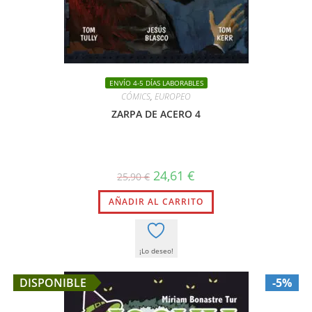
ENVÍO 4-5 DÍAS LABORABLES
CÓMICS
,
EUROPEO
ZARPA DE ACERO 4
El
El
24,61
€
25,90
€
precio
precio
original
actual
AÑADIR AL CARRITO
era:
es:
25,90 €.
24,61 €.
¡Lo deseo!
DISPONIBLE
-5%