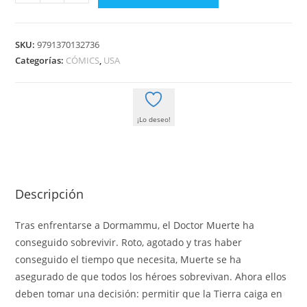
MUNDO
BAJO
MUERTE
SKU:
9791370132736
05
Categorías:
CÓMICS
,
USA
DE
09
(5)
¡Lo deseo!
cantidad
Descripción
Tras enfrentarse a Dormammu, el Doctor Muerte ha
conseguido sobrevivir. Roto, agotado y tras haber
conseguido el tiempo que necesita, Muerte se ha
asegurado de que todos los héroes sobrevivan. Ahora ellos
deben tomar una decisión: permitir que la Tierra caiga en