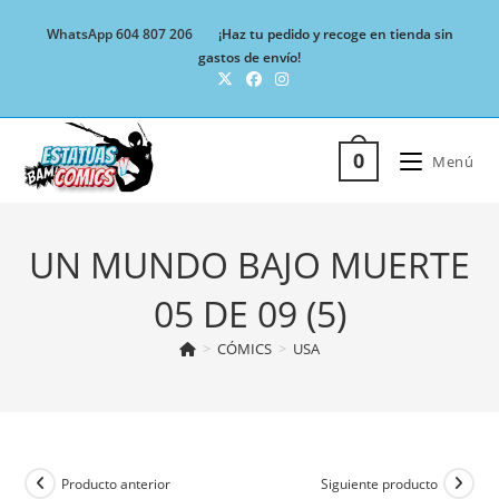
Ir
WhatsApp 604 807 206
¡Haz tu pedido y recoge en tienda sin
al
gastos de envío!
contenido
0
Menú
UN MUNDO BAJO MUERTE
05 DE 09 (5)
>
CÓMICS
>
USA
Producto anterior
Siguiente producto