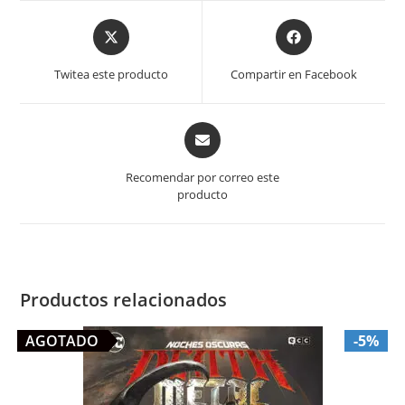
Opens
Opens
in
in
a
a
Twitea este producto
Compartir en Facebook
new
new
window
window
Opens
in
a
Recomendar por correo este
new
producto
window
Productos relacionados
AGOTADO
-5%