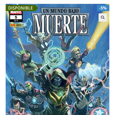
DISPONIBLE
-5%
🔍