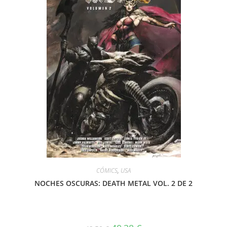
CÓMICS
,
USA
NOCHES OSCURAS: DEATH METAL VOL. 2 DE 2
El
El