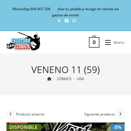
Ir
WhatsApp 604 807 206
¡Haz tu pedido y recoge en tienda sin
al
gastos de envío!
contenido
0
Menú
VENENO 11 (59)
>
CÓMICS
>
USA
Producto anterior
Siguiente producto
DISPONIBLE
-5%