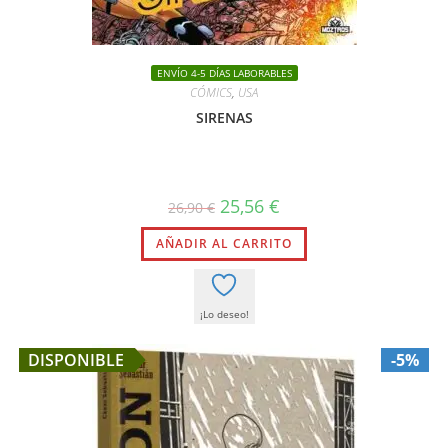
ENVÍO 4-5 DÍAS LABORABLES
CÓMICS
,
USA
SIRENAS
El
El
25,56
€
26,90
€
precio
precio
original
actual
AÑADIR AL CARRITO
era:
es:
26,90 €.
25,56 €.
¡Lo deseo!
DISPONIBLE
-5%