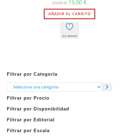
El
El
19,00
€
20,00
€
precio
precio
original
actual
AÑADIR AL CARRITO
era:
es:
20,00 €.
19,00 €.
¡Lo deseo!
Filtrar por Categoría
Selecciona
una
Filtrar por Precio
categoría
Filtrar por Disponibilidad
Filtrar por Editorial
Filtrar por Escala