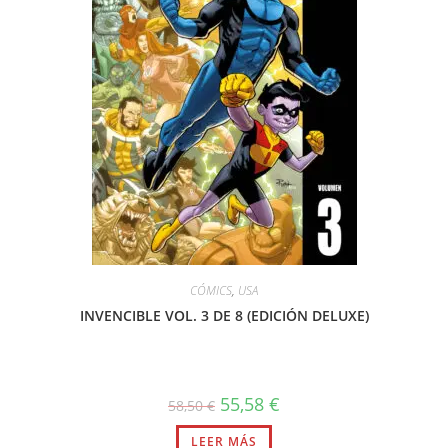
CÓMICS
,
USA
INVENCIBLE VOL. 3 DE 8 (EDICIÓN DELUXE)
El
El
55,58
€
58,50
€
precio
precio
original
actual
LEER MÁS
era:
es: