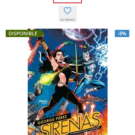
58,50 €.
55,58 €.
¡Lo deseo!
DISPONIBLE
-5%