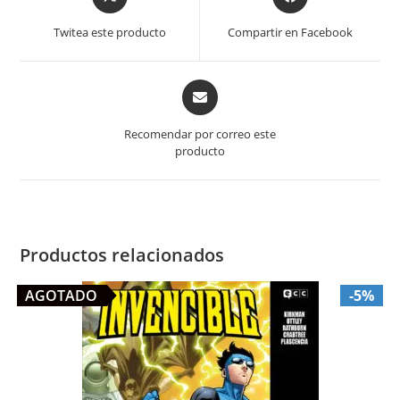
in
in
a
a
Twitea este producto
Compartir en Facebook
new
new
window
window
Opens
in
a
Recomendar por correo este
new
producto
window
Productos relacionados
AGOTADO
-5%