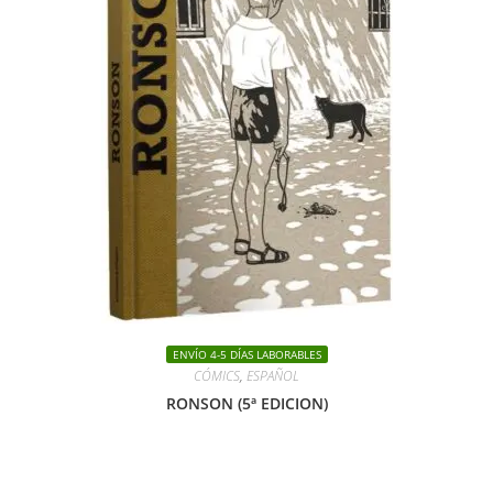
ENVÍO 4-5 DÍAS LABORABLES
CÓMICS
,
ESPAÑOL
RONSON (5ª EDICION)