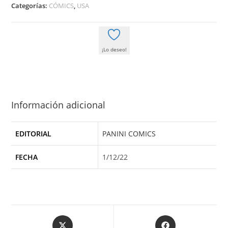
Categorías:
CÓMICS
,
USA
¡Lo deseo!
Información adicional
EDITORIAL
PANINI COMICS
FECHA
1/12/22
Opens
Opens