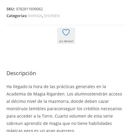
SWORD
SKU:
9782811699062
04
Categorías:
MANGA
,
SHONEN
cantidad
¡Lo deseo!
Descripción
Ha llegado la hora de las prácticas generales en la
Academia de Magia Rigarden. Los alumnostendrán acceso
al décimo nivel de la mazmorra, donde deben cazar
monstruos temibles paraconseguir los créditos necesarios
para acceder a la Torre. Cuarto volumen de esta serie
sobreun aprendiz de magia que no tiene habilidades
mágicas pero es un gran guerrero.