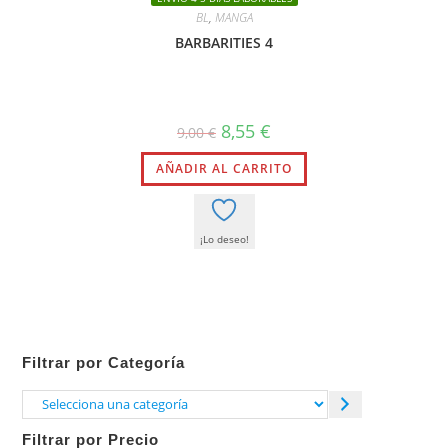
BL
,
MANGA
BARBARITIES 4
El
El
8,55
€
9,00
€
precio
precio
original
actual
AÑADIR AL CARRITO
era:
es:
9,00 €.
8,55 €.
¡Lo deseo!
Filtrar por Categoría
Selecciona
una
Filtrar por Precio