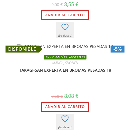
El
El
8,55
€
9,00
€
precio
precio
original
actual
AÑADIR AL CARRITO
era:
es:
9,00 €.
8,55 €.
¡Lo deseo!
DISPONIBLE
-5%
ENVÍO 4-5 DÍAS LABORABLES
MANGA
,
SHONEN
TAKAGI-SAN EXPERTA EN BROMAS PESADAS 18
El
El
8,08
€
8,50
€
precio
precio
original
actual
AÑADIR AL CARRITO
era:
es:
8,50 €.
8,08 €.
¡Lo deseo!