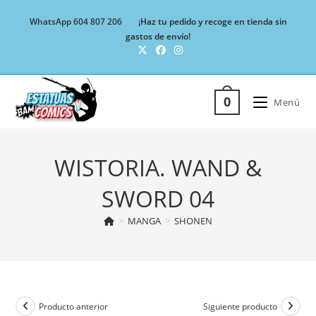
Ir
WhatsApp 604 807 206
¡Haz tu pedido y recoge en tienda sin
al
gastos de envío!
contenido
0
Menú
WISTORIA. WAND &
SWORD 04
>
MANGA
>
SHONEN
Producto anterior
Siguiente producto