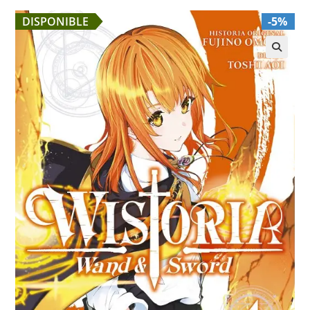
DISPONIBLE
-5%
🔍