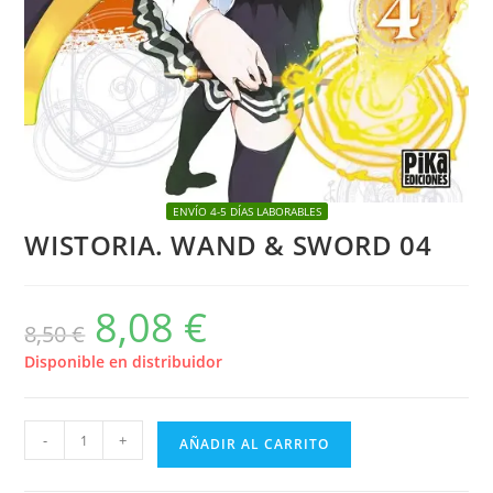
ENVÍO 4-5 DÍAS LABORABLES
WISTORIA. WAND & SWORD 04
8,08
€
El
El
8,50
€
precio
precio
original
actual
era:
es:
Disponible en distribuidor
8,50 €.
8,08 €.
WISTORIA.
-
+
AÑADIR AL CARRITO
WAND
&