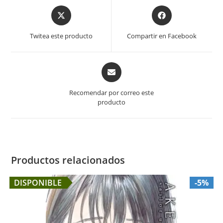
Opens
Opens
in
in
a
a
Twitea este producto
Compartir en Facebook
new
new
window
window
Opens
in
a
Recomendar por correo este
new
producto
window
Productos relacionados
DISPONIBLE
-5%