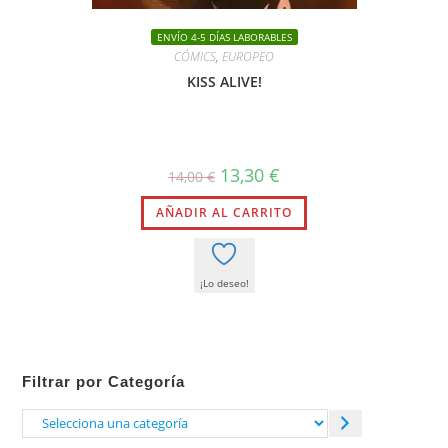
ENVÍO 4-5 DÍAS LABORABLES
CÓMICS
,
EUROPEO
KISS ALIVE!
El
El
13,30
€
14,00
€
precio
precio
original
actual
AÑADIR AL CARRITO
era:
es:
14,00 €.
13,30 €.
¡Lo deseo!
Filtrar por Categoría
Selecciona
una