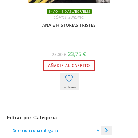
ENVÍO 4-5 DÍAS LABORABLES
CÓMICS
,
EUROPEO
ANA E HISTORIAS TRISTES
El
El
23,75
€
25,00
€
precio
precio
original
actual
AÑADIR AL CARRITO
era:
es:
25,00 €.
23,75 €.
¡Lo deseo!
Filtrar por Categoría
Selecciona
una