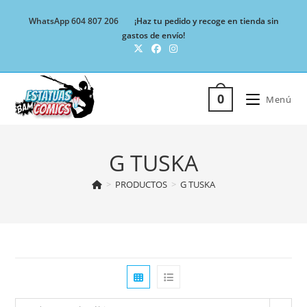
Ir
WhatsApp 604 807 206
¡Haz tu pedido y recoge en tienda sin
al
gastos de envío!
contenido
0
Menú
G TUSKA
>
PRODUCTOS
>
G TUSKA