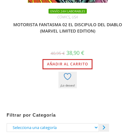
ENVÍO 24H LABORABLES
CÓMICS
,
USA
MOTORISTA FANTASMA 02 EL DISCIPULO DEL DIABLO
(MARVEL LIMITED EDITION)
El
El
38,90
€
40,95
€
precio
precio
original
actual
AÑADIR AL CARRITO
era:
es:
40,95 €.
38,90 €.
¡Lo deseo!
Filtrar por Categoría
Selecciona
una