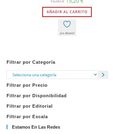
15,20
€
16,00
€
precio
precio
original
actual
AÑADIR AL CARRITO
era:
es:
16,00 €.
15,20 €.
¡Lo deseo!
Filtrar por Categoría
Selecciona
una
Filtrar por Precio
categoría
Filtrar por Disponibilidad
Filtrar por Editorial
Filtrar por Escala
Estamos En Las Redes