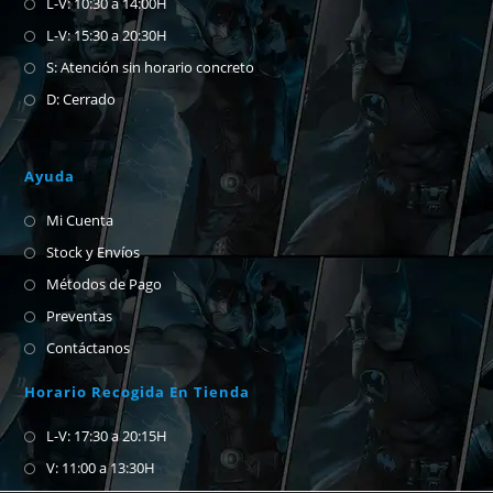
L-V: 10:30 a 14:00H
L-V: 15:30 a 20:30H
S: Atención sin horario concreto
D: Cerrado
Ayuda
Mi Cuenta
Stock y Envíos
Métodos de Pago
Preventas
Contáctanos
Horario Recogida En Tienda
L-V: 17:30 a 20:15H
V: 11:00 a 13:30H