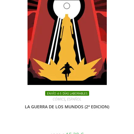
ENVÍO 4-5 DÍAS LABORABLES
CÓMICS
,
ESPAÑOL
LA GUERRA DE LOS MUNDOS (2ª EDICION)
El
El