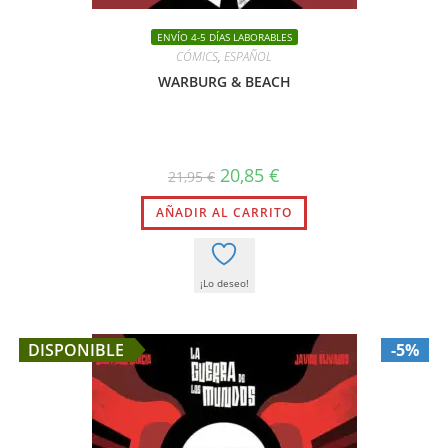
ENVÍO 4-5 DÍAS LABORABLES
CÓMICS
,
ESPAÑOL
WARBURG & BEACH
El
El
20,85
€
21,95
€
precio
precio
original
actual
AÑADIR AL CARRITO
era:
es:
21,95 €.
20,85 €.
¡Lo deseo!
DISPONIBLE
-5%