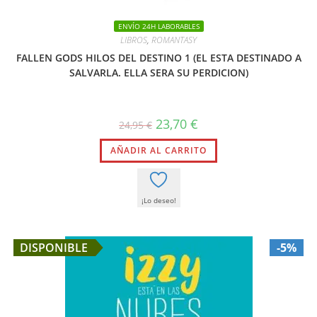
ENVÍO 24H LABORABLES
LIBROS
,
ROMANTASY
FALLEN GODS HILOS DEL DESTINO 1 (EL ESTA DESTINADO A
SALVARLA. ELLA SERA SU PERDICION)
El
El
23,70
€
24,95
€
precio
precio
original
actual
AÑADIR AL CARRITO
era:
es:
24,95 €.
23,70 €.
¡Lo deseo!
DISPONIBLE
-5%