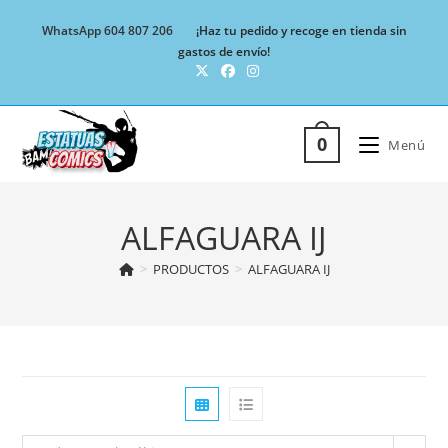
Ir
WhatsApp 604 807 206
¡Haz tu pedido y recoge en tienda sin
al
gastos de envío!
contenido
0
Menú
ALFAGUARA IJ
>
PRODUCTOS
>
ALFAGUARA IJ