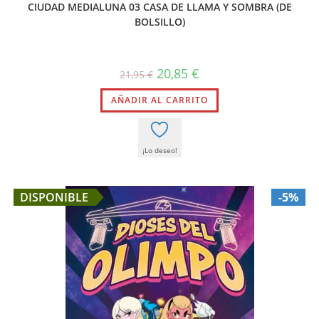
CIUDAD MEDIALUNA 03 CASA DE LLAMA Y SOMBRA (DE
BOLSILLO)
El
El
20,85
€
21,95
€
precio
precio
original
actual
AÑADIR AL CARRITO
era:
es:
21,95 €.
20,85 €.
¡Lo deseo!
DISPONIBLE
-5%