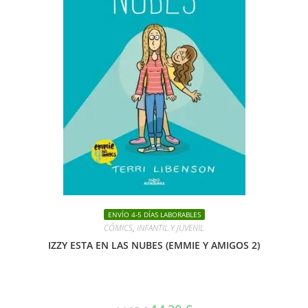
ENVÍO 4-5 DÍAS LABORABLES
CÓMICS
,
INFANTIL Y JUVENIL
IZZY ESTA EN LAS NUBES (EMMIE Y AMIGOS 2)
El
El