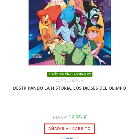
ENVÍO 4-5 DÍAS LABORABLES
CÓMICS
,
HUMOR
DESTRIPANDO LA HISTORIA. LOS DIOSES DEL OLIMPO
El
El
18,95
€
19,95
€
precio
precio
original
actual
AÑADIR AL CARRITO
era:
es:
19,95 €.
18,95 €.