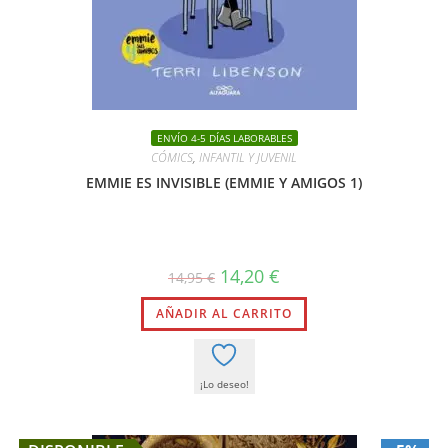
ENVÍO 4-5 DÍAS LABORABLES
CÓMICS
,
INFANTIL Y JUVENIL
EMMIE ES INVISIBLE (EMMIE Y AMIGOS 1)
El
El
14,20
€
14,95
€
precio
precio
original
actual
AÑADIR AL CARRITO
era:
es:
14,95 €.
14,20 €.
¡Lo deseo!