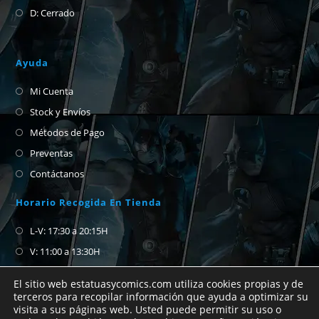
D: Cerrado
Ayuda
Mi Cuenta
Stock y Envíos
Métodos de Pago
Preventas
Contáctanos
Horario Recogida En Tienda
L-V: 17:30 a 20:15H
V: 11:00 a 13:30H
S-D: Cerrado
El sitio web estatuasycomics.com utiliza cookies propias y de
terceros para recopilar información que ayuda a optimizar su
visita a sus páginas web. Usted puede permitir su uso o
Si no encuentras el cómic que buscas no