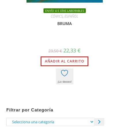
ENVÍO 4-5 DÍAS LABORABLES
CÓMICS
,
ESPAÑOL
BRUMA
El
El
22,33
€
23,50
€
precio
precio
original
actual
AÑADIR AL CARRITO
era:
es:
23,50 €.
22,33 €.
¡Lo deseo!
Filtrar por Categoría
Selecciona
una