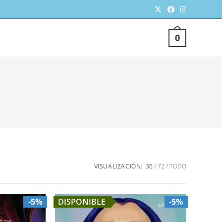
TERNAR
0
SQUEDA
VISUALIZACIÓN:
36
72
TODO
EB
-5%
DISPONIBLE
-5%