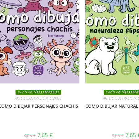
ENVÍO 4-5 DÍAS LABORABLES
ENVÍO 4-5 DÍAS LABOR
ARTE E ILUSTRACIÓN
,
LIBROS
ARTE E ILUSTRACIÓN
,
COMO DIBUJAR PERSONAJES CHACHIS
COMO DIBUJAR NATURAL
El
El
El
7,65
€
7,65
8,05
€
8,05
€
precio
precio
precio