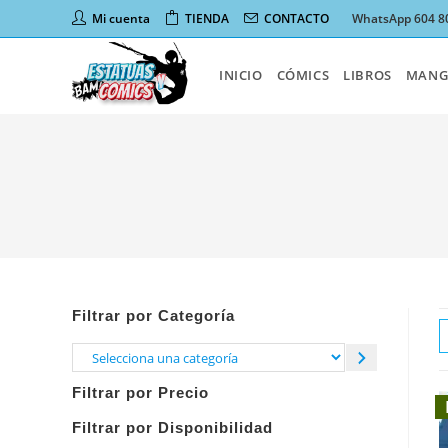
Ir
Mi cuenta
TIENDA
CONTACTO
WhatsApp 604 8
al
contenido
INICIO
CÓMICS
LIBROS
MANG
Filtrar por Categoría
Selecciona
una
Filtrar por Precio
categoría
Filtrar por Disponibilidad