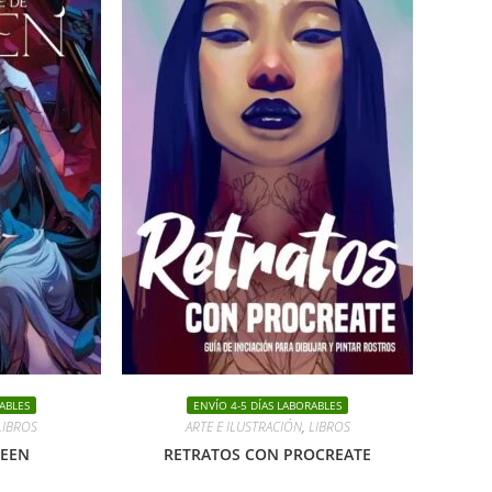
ABLES
ENVÍO 4-5 DÍAS LABORABLES
LIBROS
ARTE E ILUSTRACIÓN
,
LIBROS
REEN
RETRATOS CON PROCREATE