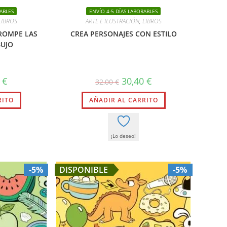
ABLES
ENVÍO 4-5 DÍAS LABORABLES
LIBROS
ARTE E ILUSTRACIÓN
,
LIBROS
 ROMPE LAS
CREA PERSONAJES CON ESTILO
BUJO
El
El
El
0
€
30,40
€
32,00
€
precio
precio
precio
l
actual
original
actual
RITO
es:
AÑADIR AL CARRITO
era:
es:
.
33,20 €.
32,00 €.
30,40 €.
¡Lo deseo!
-5%
DISPONIBLE
-5%