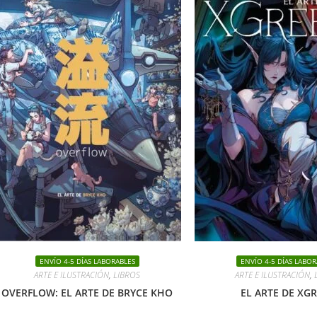
ENVÍO 4-5 DÍAS LABORABLES
ENVÍO 4-5 DÍAS LABOR
ARTE E ILUSTRACIÓN
,
LIBROS
ARTE E ILUSTRACIÓN
,
OVERFLOW: EL ARTE DE BRYCE KHO
EL ARTE DE XG