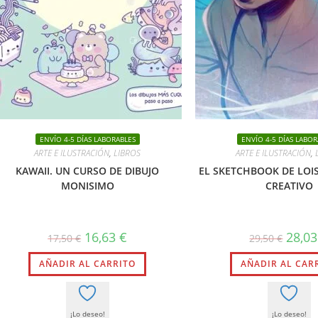
ENVÍO 4-5 DÍAS LABORABLES
ENVÍO 4-5 DÍAS LABOR
ARTE E ILUSTRACIÓN
,
LIBROS
ARTE E ILUSTRACIÓN
,
KAWAII. UN CURSO DE DIBUJO
EL SKETCHBOOK DE LOI
MONISIMO
CREATIVO
El
El
El
16,63
€
28,0
17,50
€
29,50
€
precio
precio
precio
original
actual
origina
AÑADIR AL CARRITO
era:
es:
AÑADIR AL CAR
era:
17,50 €.
16,63 €.
29,50 €
¡Lo deseo!
¡Lo deseo!