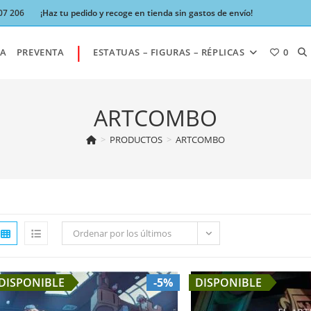
07 206
¡Haz tu pedido y recoge en tienda sin gastos de envío!
|
AL
A
PREVENTA
ESTATUAS – FIGURAS – RÉPLICAS
0
BÚ
ARTCOMBO
>
PRODUCTOS
>
ARTCOMBO
DE
LA
Ordenar por los últimos
W
DISPONIBLE
-5%
DISPONIBLE