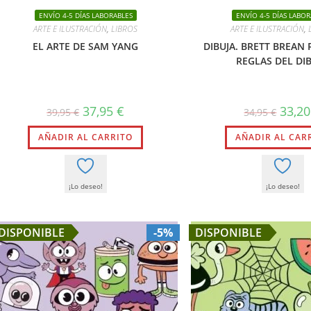
ENVÍO 4-5 DÍAS LABORABLES
ENVÍO 4-5 DÍAS LABOR
ARTE E ILUSTRACIÓN
,
LIBROS
ARTE E ILUSTRACIÓN
,
EL ARTE DE SAM YANG
DIBUJA. BRETT BREAN
REGLAS DEL DI
El
El
El
37,95
€
33,2
39,95
€
34,95
€
precio
precio
precio
original
actual
origina
AÑADIR AL CARRITO
era:
es:
AÑADIR AL CAR
era:
39,95 €.
37,95 €.
34,95 €
¡Lo deseo!
¡Lo deseo!
DISPONIBLE
-5%
DISPONIBLE