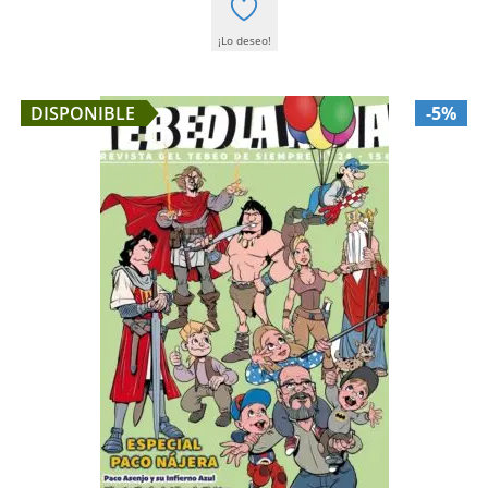
¡Lo deseo!
DISPONIBLE
-5%