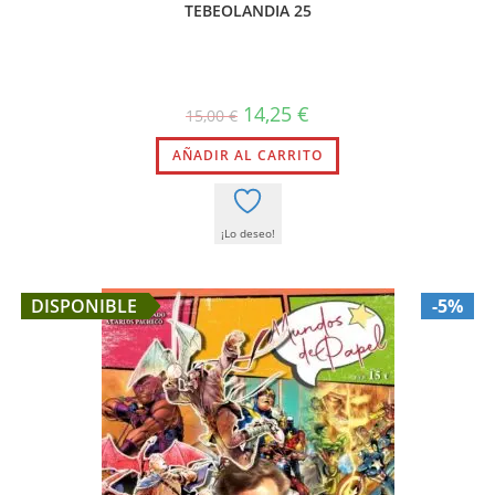
TEBEOLANDIA 25
El
El
14,25
€
15,00
€
precio
precio
original
actual
AÑADIR AL CARRITO
era:
es:
15,00 €.
14,25 €.
¡Lo deseo!
DISPONIBLE
-5%