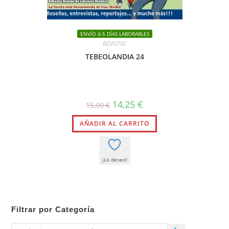
ENVÍO 4-5 DÍAS LABORABLES
REVISTAS
TEBEOLANDIA 24
El
El
14,25
€
15,00
€
precio
precio
original
actual
AÑADIR AL CARRITO
era:
es:
15,00 €.
14,25 €.
¡Lo deseo!
Filtrar por Categoría