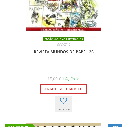
ENVÍO 4-5 DÍAS LABORABLES
REVISTAS
REVISTA MUNDOS DE PAPEL 26
El
El
14,25
€
15,00
€
precio
precio
original
actual
AÑADIR AL CARRITO
era:
es:
15,00 €.
14,25 €.
¡Lo deseo!