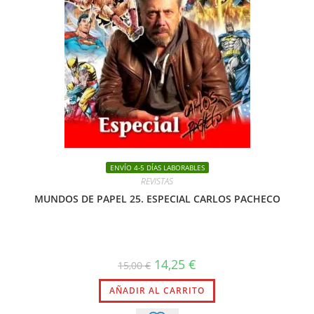
ENVÍO 4-5 DÍAS LABORABLES
REVISTAS
MUNDOS DE PAPEL 25. ESPECIAL CARLOS PACHECO
El
El
14,25
€
15,00
€
precio
precio
original
actual
AÑADIR AL CARRITO
era:
es:
15,00 €.
14,25 €.