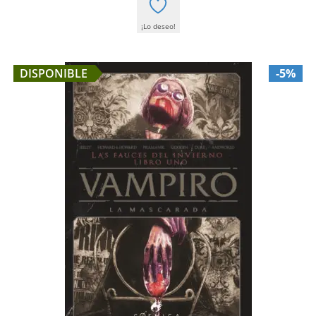
¡Lo deseo!
DISPONIBLE
-5%