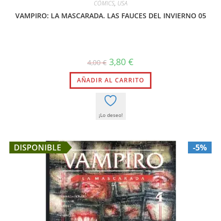
CÓMICS
,
USA
VAMPIRO: LA MASCARADA. LAS FAUCES DEL INVIERNO 05
El
El
3,80
€
4,00
€
precio
precio
original
actual
AÑADIR AL CARRITO
era:
es:
4,00 €.
3,80 €.
¡Lo deseo!
DISPONIBLE
-5%