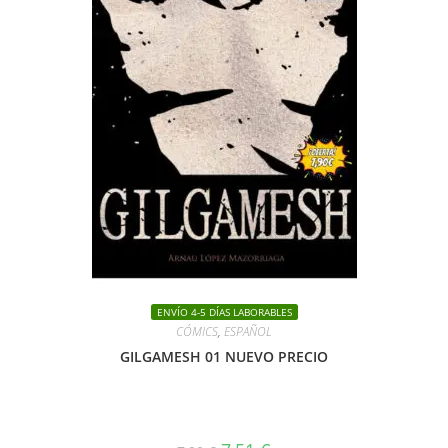
ENVÍO 4-5 DÍAS LABORABLES
CÓMICS
,
ESPAÑOL
GILGAMESH 01 NUEVO PRECIO
El
El