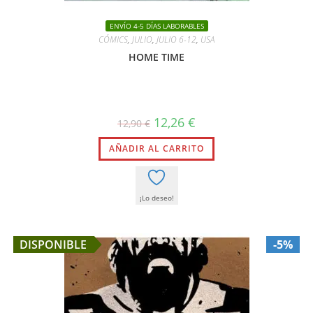
ENVÍO 4-5 DÍAS LABORABLES
CÓMICS
,
JULIO
,
JULIO 6-12
,
USA
HOME TIME
El
El
12,26
€
12,90
€
precio
precio
original
actual
AÑADIR AL CARRITO
era:
es:
12,90 €.
12,26 €.
¡Lo deseo!
DISPONIBLE
-5%