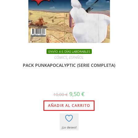
ENVÍO 4-5 DÍAS LABORABLES
CÓMICS
,
ESPAÑOL
PACK PUNKAPOCALYPTIC (SERIE COMPLETA)
El
El
9,50
€
10,00
€
precio
precio
original
actual
AÑADIR AL CARRITO
era:
es:
10,00 €.
9,50 €.
¡Lo deseo!