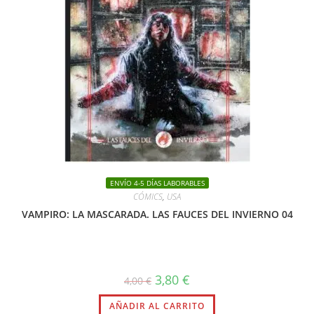
ENVÍO 4-5 DÍAS LABORABLES
CÓMICS
,
USA
VAMPIRO: LA MASCARADA. LAS FAUCES DEL INVIERNO 04
El
El
3,80
€
4,00
€
precio
precio
original
actual
AÑADIR AL CARRITO
era:
es: