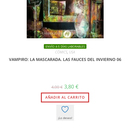
ENVÍO 4-5 DÍAS LABORABLES
CÓMICS
,
USA
VAMPIRO: LA MASCARADA. LAS FAUCES DEL INVIERNO 06
El
El
3,80
€
4,00
€
precio
precio
original
actual
AÑADIR AL CARRITO
era:
es:
4,00 €.
3,80 €.
¡Lo deseo!