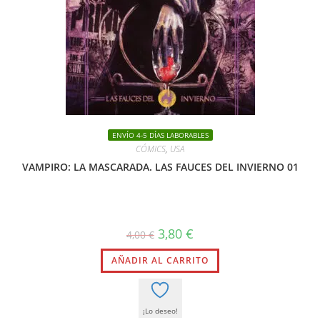
ENVÍO 4-5 DÍAS LABORABLES
CÓMICS
,
USA
VAMPIRO: LA MASCARADA. LAS FAUCES DEL INVIERNO 01
El
El
3,80
€
4,00
€
precio
precio
original
actual
AÑADIR AL CARRITO
era:
es:
4,00 €.
3,80 €.
¡Lo deseo!