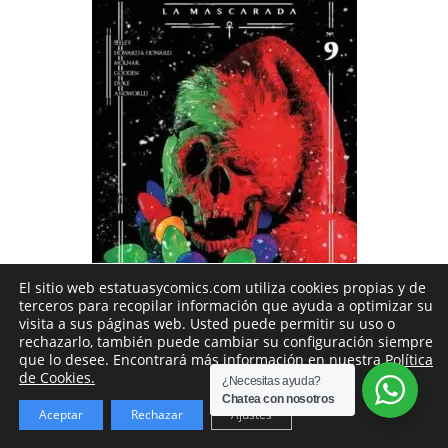
El sitio web estatuasycomics.com utiliza cookies propias y de
terceros para recopilar información que ayuda a optimizar su
visita a sus páginas web. Usted puede permitir su uso o
Si no encuentras el cómic que buscas no
rechazarlo, también puede cambiar su configuración siempre
que lo desee. Encontrará más información en nuestra
Política
dudes en abrirnos un chat de whatsapp para
ENVÍO 4-5 DÍAS LABORABLES
de Cookies.
¿Necesitas ayuda?
CÓMICS
,
USA
preguntar.
Chatea con nosotros
VAMPIRO: LA MASCARADA. LAS FAUCES DEL INVIERNO 9
Aceptar
Rechazar
Ajustes
Descartar