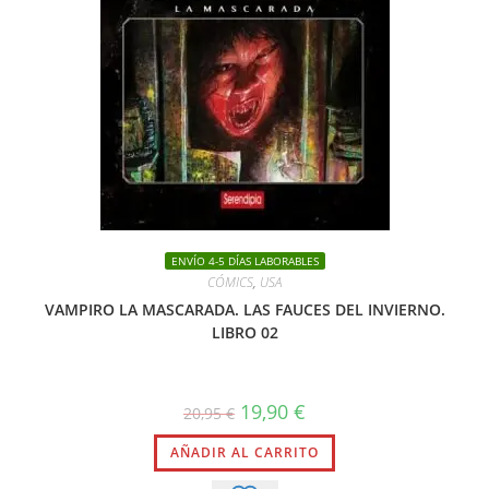
ENVÍO 4-5 DÍAS LABORABLES
CÓMICS
,
USA
VAMPIRO LA MASCARADA. LAS FAUCES DEL INVIERNO.
LIBRO 02
El
El
19,90
€
20,95
€
precio
precio
original
actual
AÑADIR AL CARRITO
era:
es:
20,95 €.
19,90 €.