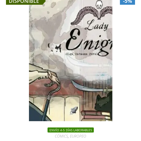
DISPONIBLE
-5%
ENVÍO 4-5 DÍAS LABORABLES
CÓMICS
,
EUROPEO