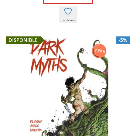
4,00 €.
3,80 €.
¡Lo deseo!
DISPONIBLE
-5%