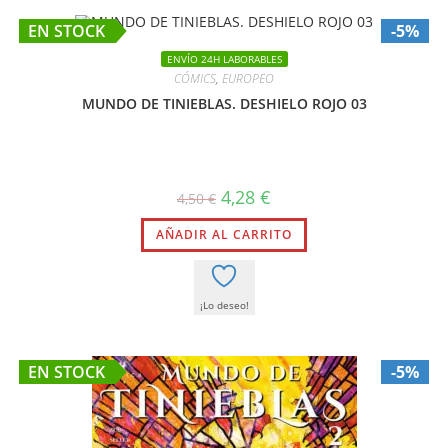
EN STOCK
-5%
ENVÍO 24H LABORABLES
CÓMICS
,
EUROPEO
MUNDO DE TINIEBLAS. DESHIELO ROJO 03
El
El
4,28
€
4,50
€
precio
precio
original
actual
AÑADIR AL CARRITO
era:
es:
4,50 €.
4,28 €.
¡Lo deseo!
EN STOCK
-5%