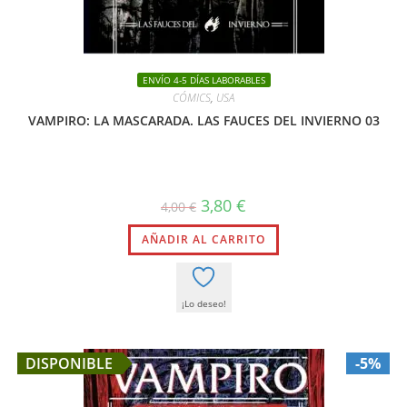
ENVÍO 4-5 DÍAS LABORABLES
CÓMICS
,
USA
VAMPIRO: LA MASCARADA. LAS FAUCES DEL INVIERNO 03
El
El
3,80
€
4,00
€
precio
precio
original
actual
AÑADIR AL CARRITO
era:
es:
4,00 €.
3,80 €.
¡Lo deseo!
DISPONIBLE
-5%