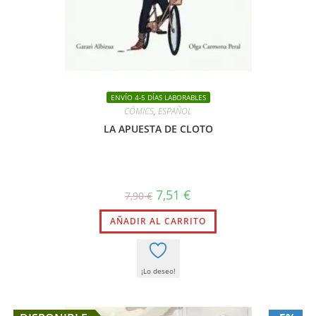
ENVÍO 4-5 DÍAS LABORABLES
CÓMICS
,
ESPAÑOL
LA APUESTA DE CLOTO
El
El
7,51
€
7,90
€
precio
precio
original
actual
AÑADIR AL CARRITO
era:
es:
7,90 €.
7,51 €.
¡Lo deseo!