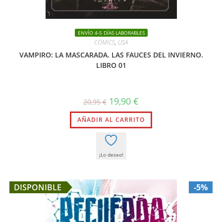
ENVÍO 4-5 DÍAS LABORABLES
CÓMICS
,
USA
VAMPIRO: LA MASCARADA. LAS FAUCES DEL INVIERNO.
LIBRO 01
El
El
19,90
€
20,95
€
precio
precio
original
actual
AÑADIR AL CARRITO
era:
es:
20,95 €.
19,90 €.
¡Lo deseo!
DISPONIBLE
-5%