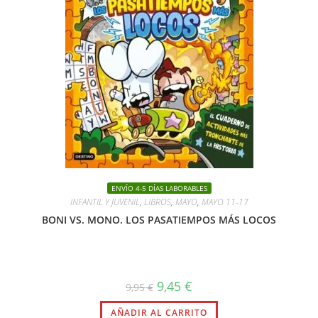
ENVÍO 4-5 DÍAS LABORABLES
INFANTIL Y JUVENIL
,
LIBROS
,
MAYO
,
MAYO 11-17
BONI VS. MONO. LOS PASATIEMPOS MÁS LOCOS
El
El
9,45
€
9,95
€
precio
precio
original
actual
AÑADIR AL CARRITO
era:
es: