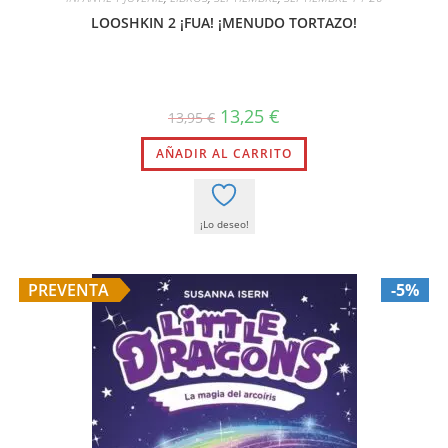
LOOSHKIN 2 ¡FUA! ¡MENUDO TORTAZO!
El
El
13,25
€
13,95
€
precio
precio
original
actual
AÑADIR AL CARRITO
era:
es:
13,95 €.
13,25 €.
¡Lo deseo!
PREVENTA
-5%