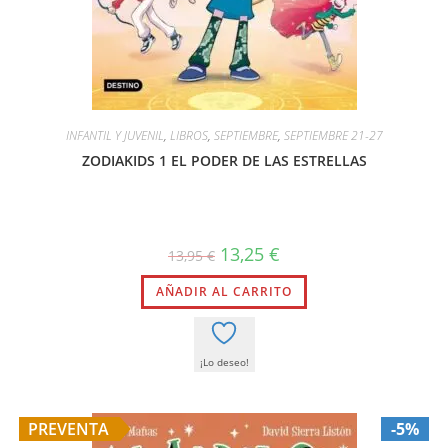
INFANTIL Y JUVENIL
,
LIBROS
,
SEPTIEMBRE
,
SEPTIEMBRE 21-27
ZODIAKIDS 1 EL PODER DE LAS ESTRELLAS
El
El
13,25
€
13,95
€
precio
precio
original
actual
AÑADIR AL CARRITO
era:
es:
13,95 €.
13,25 €.
¡Lo deseo!
PREVENTA
-5%