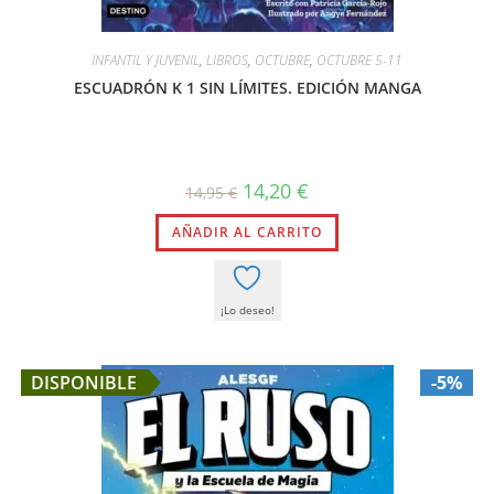
INFANTIL Y JUVENIL
,
LIBROS
,
OCTUBRE
,
OCTUBRE 5-11
ESCUADRÓN K 1 SIN LÍMITES. EDICIÓN MANGA
El
El
14,20
€
14,95
€
precio
precio
original
actual
AÑADIR AL CARRITO
era:
es:
14,95 €.
14,20 €.
¡Lo deseo!
DISPONIBLE
-5%