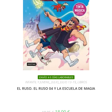
ENVÍO 4-5 DÍAS LABORABLES
INFANTIL Y JUVENIL
,
JULIO
,
JULIO 13-19
,
LIBROS
EL RUSO. EL RUSO 04 Y LA ESCUELA DE MAGIA
El
El
18,00
€