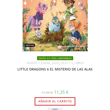
ENVÍO 4-5 DÍAS LABORABLES
INFANTIL Y JUVENIL
,
JULIO
,
JULIO 1-5
,
LIBROS
LITTLE DRAGONS 6 EL MISTERIO DE LAS ALAS
El
El
11,35
€
11,95
€
precio
precio
original
actual
AÑADIR AL CARRITO
era:
es:
11,95 €.
11,35 €.