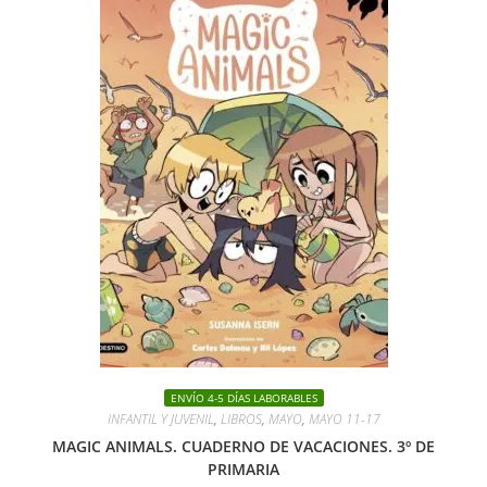
ENVÍO 4-5 DÍAS LABORABLES
INFANTIL Y JUVENIL
,
LIBROS
,
MAYO
,
MAYO 11-17
MAGIC ANIMALS. CUADERNO DE VACACIONES. 3º DE
PRIMARIA