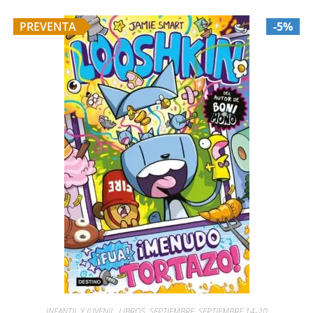
PREVENTA
-5%
INFANTIL Y JUVENIL
,
LIBROS
,
SEPTIEMBRE
,
SEPTIEMBRE 14-20