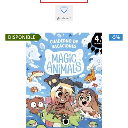
9,95 €.
9,45 €.
¡Lo deseo!
DISPONIBLE
-5%