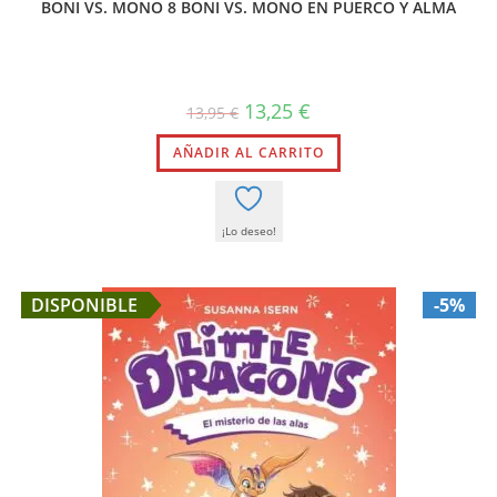
BONI VS. MONO 8 BONI VS. MONO EN PUERCO Y ALMA
El
El
13,25
€
13,95
€
precio
precio
original
actual
AÑADIR AL CARRITO
era:
es:
13,95 €.
13,25 €.
¡Lo deseo!
DISPONIBLE
-5%