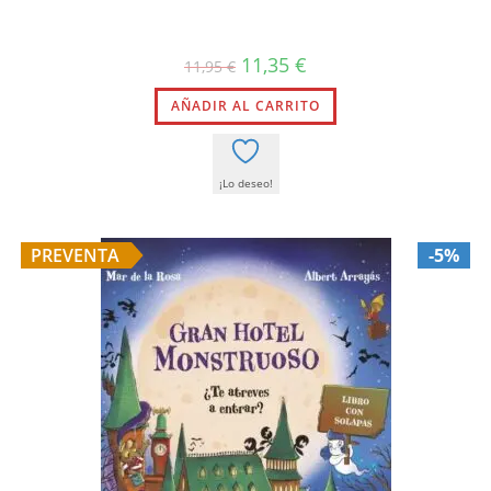
El
El
11,35
€
11,95
€
precio
precio
original
actual
AÑADIR AL CARRITO
era:
es:
11,95 €.
11,35 €.
¡Lo deseo!
PREVENTA
-5%