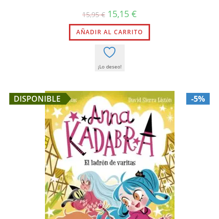
El
El
15,15
€
15,95
€
precio
precio
original
actual
AÑADIR AL CARRITO
era:
es:
15,95 €.
15,15 €.
¡Lo deseo!
DISPONIBLE
-5%