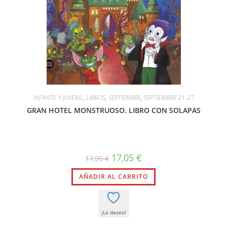
INFANTIL Y JUVENIL
,
LIBROS
,
SEPTIEMBRE
,
SEPTIEMBRE 21-27
GRAN HOTEL MONSTRUOSO. LIBRO CON SOLAPAS
El
El
17,05
€
17,95
€
precio
precio
original
actual
AÑADIR AL CARRITO
era:
es:
17,95 €.
17,05 €.
¡Lo deseo!