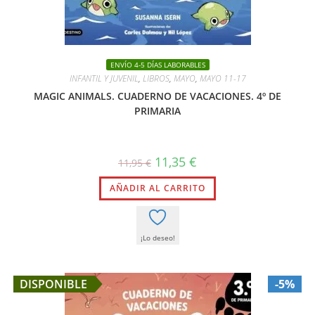
ENVÍO 4-5 DÍAS LABORABLES
INFANTIL Y JUVENIL
,
LIBROS
,
MAYO
,
MAYO 11-17
MAGIC ANIMALS. CUADERNO DE VACACIONES. 4º DE
PRIMARIA
El
El
11,35
€
11,95
€
precio
precio
original
actual
AÑADIR AL CARRITO
era:
es:
11,95 €.
11,35 €.
¡Lo deseo!
DISPONIBLE
-5%