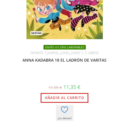
ENVÍO 4-5 DÍAS LABORABLES
INFANTIL Y JUVENIL
,
JUNIO
,
JUNIO 1-7
,
LIBROS
ANNA KADABRA 18 EL LADRÓN DE VARITAS
El
El
11,35
€
11,95
€
precio
precio
original
actual
AÑADIR AL CARRITO
era:
es:
11,95 €.
11,35 €.
¡Lo deseo!