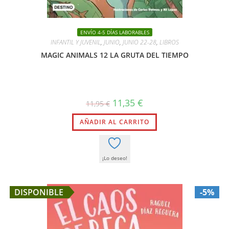
ENVÍO 4-5 DÍAS LABORABLES
INFANTIL Y JUVENIL
,
JUNIO
,
JUNIO 22-28
,
LIBROS
MAGIC ANIMALS 12 LA GRUTA DEL TIEMPO
El
El
11,35
€
11,95
€
precio
precio
original
actual
AÑADIR AL CARRITO
era:
es:
11,95 €.
11,35 €.
¡Lo deseo!
DISPONIBLE
-5%