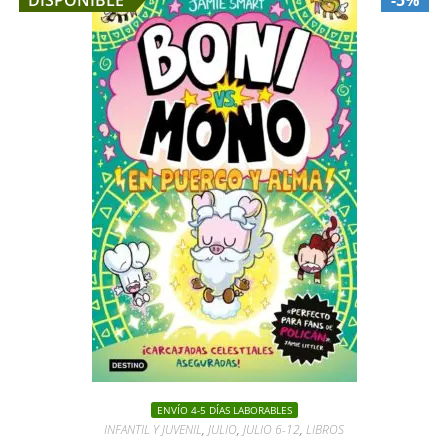
DISPONIBLE
-5%
ENVÍO 4-5 DÍAS LABORABLES
INFANTIL Y JUVENIL
,
JULIO
,
JULIO 6-12
,
LIBROS