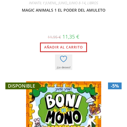
INFANTIL Y JUVENIL
,
JUNIO
,
JUNIO 8-14
,
LIBROS
MAGIC ANIMALS 1 EL PODER DEL AMULETO
El
El
11,35
€
11,95
€
precio
precio
original
actual
AÑADIR AL CARRITO
era:
es:
11,95 €.
11,35 €.
¡Lo deseo!
DISPONIBLE
-5%