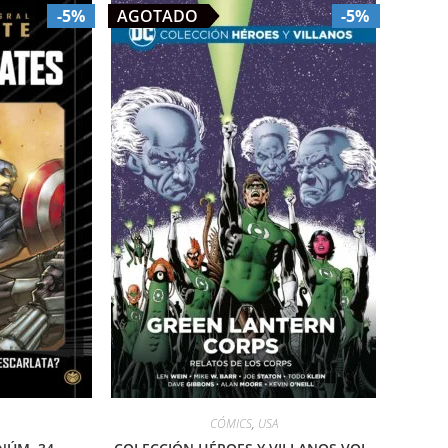
-5%
AGOTADO
-5%
CÓMICS
,
USA