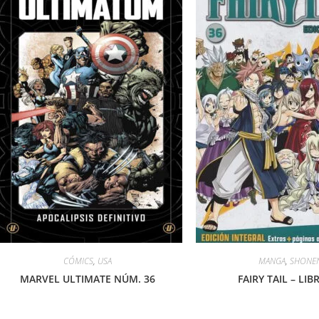
CÓMICS
,
USA
MANGA
,
SHONE
MARVEL ULTIMATE NÚM. 36
FAIRY TAIL – LIB