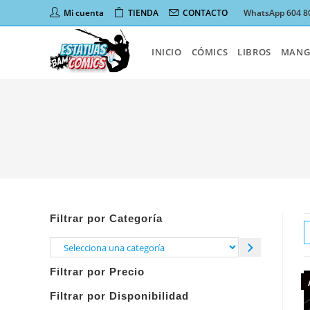
Ir
Mi cuenta
TIENDA
CONTACTO
WhatsApp 604 8
al
contenido
INICIO
CÓMICS
LIBROS
MANG
Filtrar por Categoría
Selecciona
una
Filtrar por Precio
categoría
Filtrar por Disponibilidad