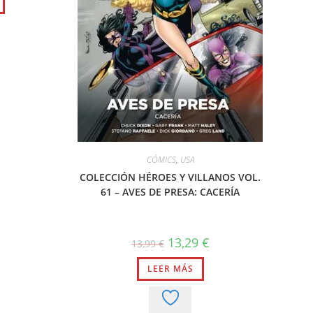
es:
.
13,29 €.
CÓMICS
,
USA
COLECCIÓN HÉROES Y VILLANOS VOL.
61 – AVES DE PRESA: CACERÍA
El
El
13,29
€
13,99
€
precio
precio
original
actual
LEER MÁS
era:
es:
13,99 €.
13,29 €.