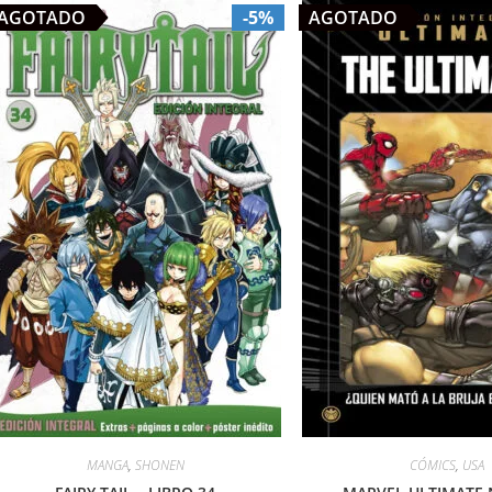
AGOTADO
-5%
AGOTADO
MANGA
,
SHONEN
CÓMICS
,
USA