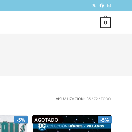
TERNAR
0
SQUEDA
VISUALIZACIÓN:
36
72
TODO
EB
-5%
AGOTADO
-5%