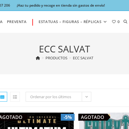
07 206
¡Haz tu pedido y recoge en tienda sin gastos de envío!
|
AL
A
PREVENTA
ESTATUAS – FIGURAS – RÉPLICAS
0
BÚ
ECC SALVAT
>
PRODUCTOS
>
ECC SALVAT
DE
LA
Ordenar por los últimos
W
AGOTADO
-5%
AGOTADO