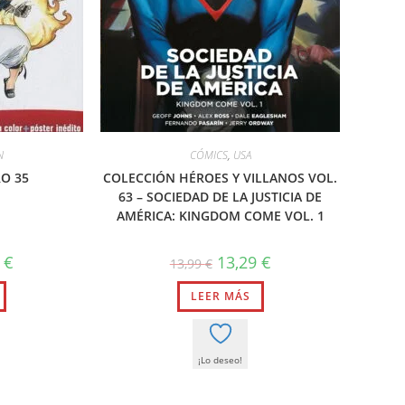
N
CÓMICS
,
USA
RO 35
COLECCIÓN HÉROES Y VILLANOS VOL.
63 – SOCIEDAD DE LA JUSTICIA DE
AMÉRICA: KINGDOM COME VOL. 1
El
El
El
9
€
13,29
€
13,99
€
precio
precio
precio
l
actual
original
actual
es:
LEER MÁS
era:
es:
.
13,29 €.
13,99 €.
13,29 €.
¡Lo deseo!