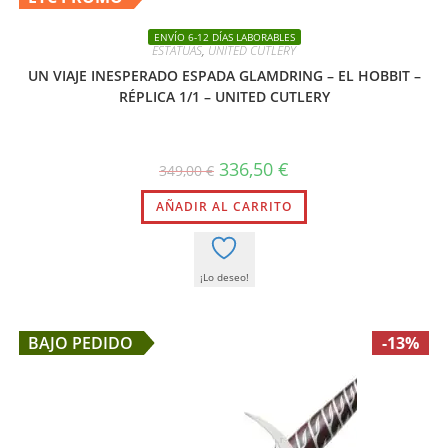
ENVÍO 6-12 DÍAS LABORABLES
ESTATUAS
,
UNITED CUTLERY
UN VIAJE INESPERADO ESPADA GLAMDRING – EL HOBBIT –
RÉPLICA 1/1 – UNITED CUTLERY
El
El
336,50
€
349,00
€
precio
precio
original
actual
AÑADIR AL CARRITO
era:
es:
349,00 €.
336,50 €.
¡Lo deseo!
BAJO PEDIDO
-13%