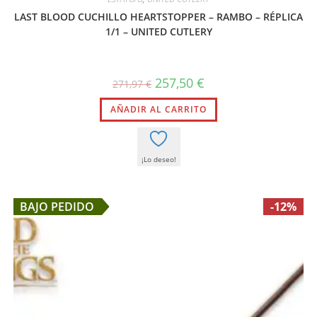
LAST BLOOD CUCHILLO HEARTSTOPPER – RAMBO – RÉPLICA
1/1 – UNITED CUTLERY
El
El
257,50
€
271,97
€
precio
precio
original
actual
AÑADIR AL CARRITO
era:
es:
271,97 €.
257,50 €.
¡Lo deseo!
BAJO PEDIDO
-12%