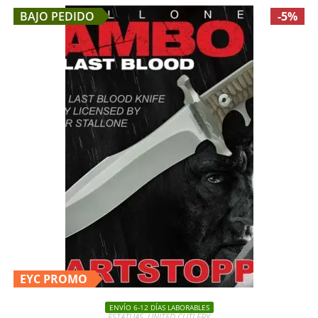
BAJO PEDIDO
-5%
EYC PROMO
ENVÍO 6-12 DÍAS LABORABLES
ESTATUAS
,
UNITED CUTLERY