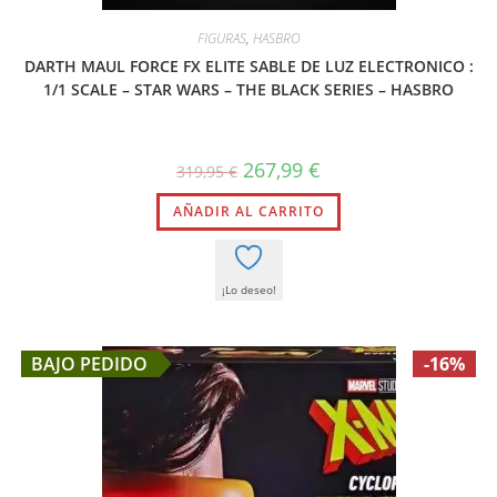
FIGURAS
,
HASBRO
DARTH MAUL FORCE FX ELITE SABLE DE LUZ ELECTRONICO :
1/1 SCALE – STAR WARS – THE BLACK SERIES – HASBRO
El
El
267,99
€
319,95
€
precio
precio
original
actual
AÑADIR AL CARRITO
era:
es:
319,95 €.
267,99 €.
¡Lo deseo!
BAJO PEDIDO
-16%