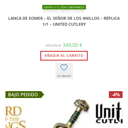
ENVÍO 6-12 DÍAS LABORABLES
ESTATUAS
,
UNITED CUTLERY
LANCA DE EOMER – EL SEÑOR DE LOS ANILLOS – RÉPLICA
1/1 – UNITED CUTLERY
El
El
349,00
€
395,00
€
precio
precio
original
actual
AÑADIR AL CARRITO
era:
es:
395,00 €.
349,00 €.
¡Lo deseo!
BAJO PEDIDO
-4%