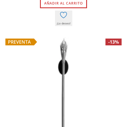
AÑADIR AL CARRITO
era:
es:
96,95 €.
81,50 €.
¡Lo deseo!
PREVENTA
-13%