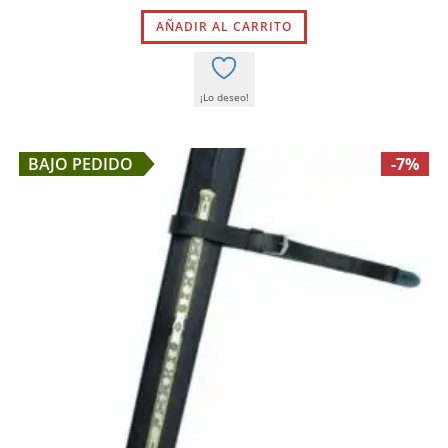
original
actual
AÑADIR AL CARRITO
era:
es:
219,00 €.
191,50 €.
¡Lo deseo!
BAJO PEDIDO
-7%