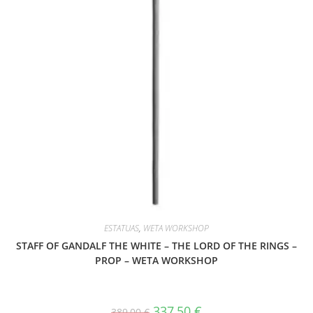
ESTATUAS
,
WETA WORKSHOP
STAFF OF GANDALF THE WHITE – THE LORD OF THE RINGS –
PROP – WETA WORKSHOP
El
El
337,50
€
389,00
€