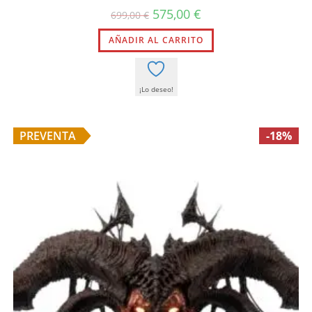
El
El
575,00
€
699,00
€
precio
precio
original
actual
AÑADIR AL CARRITO
era:
es:
699,00 €.
575,00 €.
¡Lo deseo!
PREVENTA
-18%