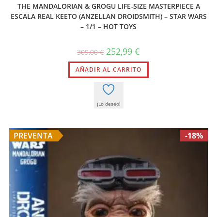
THE MANDALORIAN & GROGU LIFE-SIZE MASTERPIECE A
ESCALA REAL KEETO (ANZELLAN DROIDSMITH) – STAR WARS
– 1/1 – HOT TOYS
El
El
252,99
€
309,00
€
precio
precio
original
actual
AÑADIR AL CARRITO
era:
es:
309,00 €.
252,99 €.
¡Lo deseo!
PREVENTA
-18%