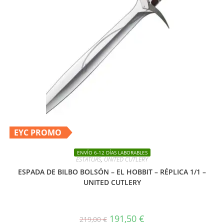
EYC PROMO
ENVÍO 6-12 DÍAS LABORABLES
ESTATUAS
,
UNITED CUTLERY
ESPADA DE BILBO BOLSÓN – EL HOBBIT – RÉPLICA 1/1 –
UNITED CUTLERY
El
El
191,50
€
219,00
€
precio
precio