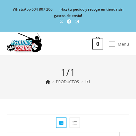
Ir
WhatsApp 604 807 206
¡Haz tu pedido y recoge en tienda sin
al
gastos de envío!
contenido
0
Menú
1/1
>
PRODUCTOS
>
1/1