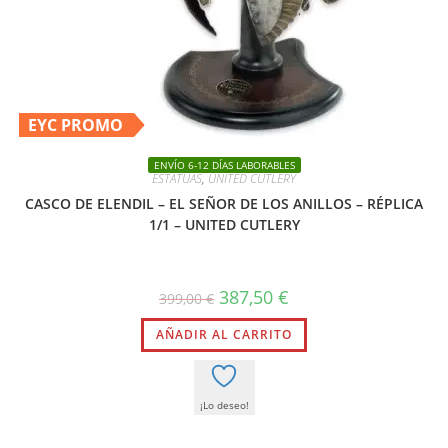
EYC PROMO
ENVÍO 6-12 DÍAS LABORABLES
ESTATUAS
,
UNITED CUTLERY
CASCO DE ELENDIL – EL SEÑOR DE LOS ANILLOS – RÉPLICA
1/1 – UNITED CUTLERY
El
El
387,50
€
399,00
€
precio
precio
original
actual
AÑADIR AL CARRITO
era:
es:
399,00 €.
387,50 €.
¡Lo deseo!