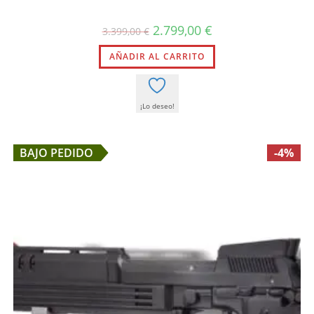
El
El
2.799,00
€
3.399,00
€
precio
precio
original
actual
AÑADIR AL CARRITO
era:
es:
3.399,00 €.
2.799,00 €.
¡Lo deseo!
BAJO PEDIDO
-4%