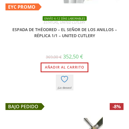
EYC PROMO
ENVÍO 6-12 DÍAS LABORABLES
ESTATUAS
,
UNITED CUTLERY
ESPADA DE THÉODRED – EL SEÑOR DE LOS ANILLOS –
RÉPLICA 1/1 – UNITED CUTLERY
El
El
352,50
€
369,00
€
precio
precio
original
actual
AÑADIR AL CARRITO
era:
es:
369,00 €.
352,50 €.
¡Lo deseo!
BAJO PEDIDO
-8%