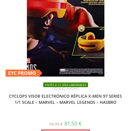
EYC PROMO
ENVÍO 6-12 DÍAS LABORABLES
FIGURAS
,
HASBRO
CYCLOPS VISOR ELECTRÓNICO RÉPLICA X-MEN 97 SERIES
1/1 SCALE – MARVEL – MARVEL LEGENDS – HASBRO
El
El
81,50
€
96,95
€
precio
precio
original
actual