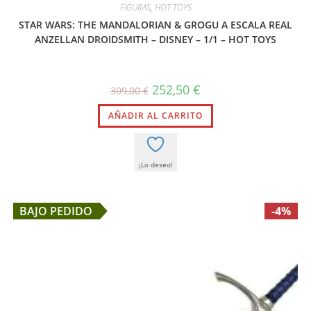
FIGURAS
,
HOT TOYS
STAR WARS: THE MANDALORIAN & GROGU A ESCALA REAL
ANZELLAN DROIDSMITH – DISNEY – 1/1 – HOT TOYS
El
El
252,50
€
309,00
€
precio
precio
original
actual
AÑADIR AL CARRITO
era:
es:
309,00 €.
252,50 €.
¡Lo deseo!
BAJO PEDIDO
-4%