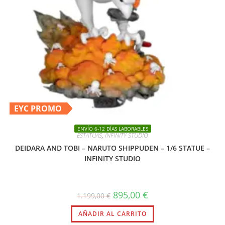
EYC PROMO
ENVÍO 6-12 DÍAS LABORABLES
ESTATUAS
,
INFINITY STUDIO
DEIDARA AND TOBI – NARUTO SHIPPUDEN – 1/6 STATUE –
INFINITY STUDIO
El
El
895,00
€
1.199,00
€
precio
precio
original
actual
AÑADIR AL CARRITO
era:
es:
1.199,00 €.
895,00 €.