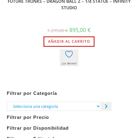
FUTURE TRUNKS – DRAGON BALL Z – 1/4 STATUE – INFINITY
STUDIO
El
El
895,00
€
1.299,00
€
precio
precio
original
actual
AÑADIR AL CARRITO
era:
es:
1.299,00 €.
895,00 €.
¡Lo deseo!
Filtrar por Categoría
Selecciona
una
Filtrar por Precio
categoría
Filtrar por Disponibilidad