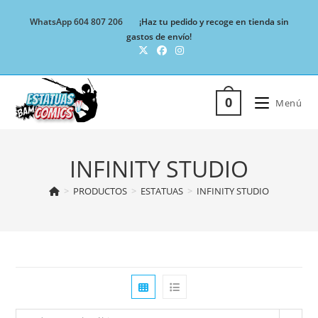
Ir
WhatsApp 604 807 206
¡Haz tu pedido y recoge en tienda sin
al
gastos de envío!
contenido
0
Menú
INFINITY STUDIO
>
PRODUCTOS
>
ESTATUAS
>
INFINITY STUDIO