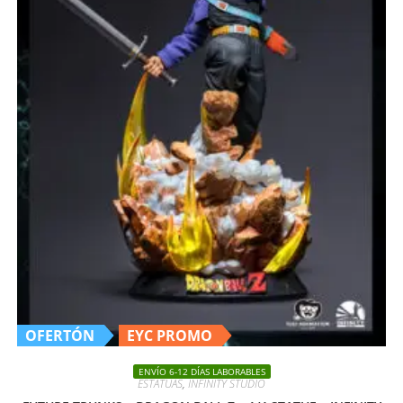
OFERTÓN
EYC PROMO
ENVÍO 6-12 DÍAS LABORABLES
ESTATUAS
,
INFINITY STUDIO