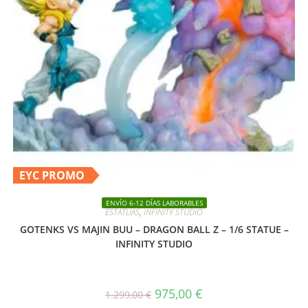
EYC PROMO
ENVÍO 6-12 DÍAS LABORABLES
ESTATUAS
,
INFINITY STUDIO
GOTENKS VS MAJIN BUU – DRAGON BALL Z – 1/6 STATUE –
INFINITY STUDIO
El
El
975,00
€
1.299,00
€
precio
precio