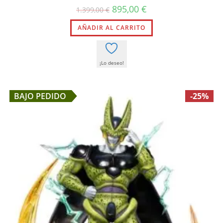
El
El
895,00
€
1.399,00
€
precio
precio
original
actual
AÑADIR AL CARRITO
era:
es:
1.399,00 €.
895,00 €.
¡Lo deseo!
BAJO PEDIDO
-25%