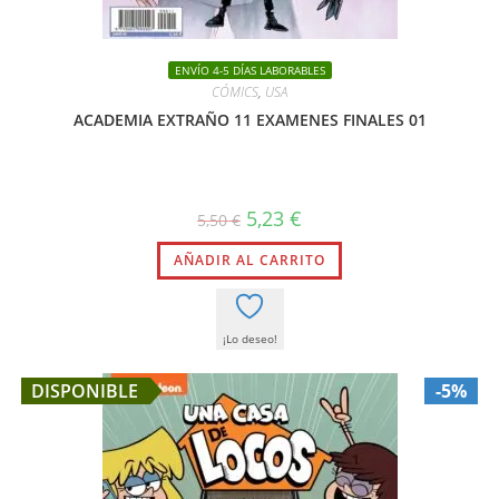
ENVÍO 4-5 DÍAS LABORABLES
CÓMICS
,
USA
ACADEMIA EXTRAÑO 11 EXAMENES FINALES 01
El
El
5,23
€
5,50
€
precio
precio
original
actual
AÑADIR AL CARRITO
era:
es:
5,50 €.
5,23 €.
¡Lo deseo!
DISPONIBLE
-5%