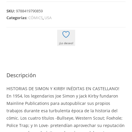
DE
SIMON
SKU:
9788419790859
Y
Categorías:
CÓMICS
,
USA
KIRBY:
WESTERN,
CRIMEN
¡Lo deseo!
Y
GUERRA
cantidad
Descripción
HISTORIAS DE SIMON Y KIRBY INÉDITAS EN CASTELLANO!
En 1954, los legendarios Joe Simon y Jack Kirby fundaron
Mainline Publications para autopublicar sus propios
trabajos durante esa turbulenta época de la historia del
cómic. Los cuatro títulos -Bullseye, Western Scout; Foxhole;
Police Trap; y In Love- pretendían aprovechar su reputación