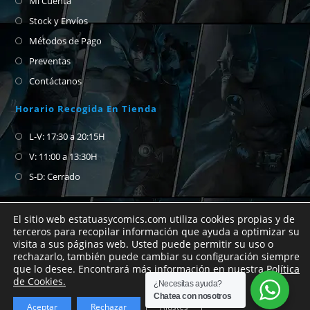
Mi Cuenta
Stock y Envíos
Métodos de Pago
Preventas
Contáctanos
Horario Recogida En Tienda
L-V: 17:30 a 20:15H
V: 11:00 a 13:30H
S-D: Cerrado
El sitio web estatuasycomics.com utiliza cookies propias y de
terceros para recopilar información que ayuda a optimizar su
visita a sus páginas web. Usted puede permitir su uso o
Si no encuentras el cómic que buscas no
rechazarlo, también puede cambiar su configuración siempre
que lo desee. Encontrará más información en nuestra
Política
dudes en abrirnos un chat de whatsapp para
Copyright Estatuas y Cómics 2026
de Cookies.
¿Necesitas ayuda?
preguntar.
Chatea con nosotros
Aceptar
Rechazar
Ajustes
Descartar