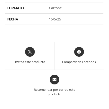
FORMATO
Cartoné
FECHA
15/5/25
Opens
Opens
in
in
a
a
Twitea este producto
Compartir en Facebook
new
new
window
window
Opens
in
a
Recomendar por correo este
new
producto
window