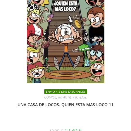
ENVÍO 4-5 DÍAS LABORABLES
CÓMICS
,
INFANTIL Y JUVENIL
UNA CASA DE LOCOS. QUIEN ESTA MAS LOCO 11
El
El
12,30
€
12,95
€