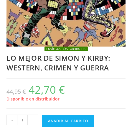
ENVÍO 4-5 DÍAS LABORABLES
LO MEJOR DE SIMON Y KIRBY:
WESTERN, CRIMEN Y GUERRA
42,70
€
El
El
44,95
€
precio
precio
original
actual
era:
es:
Disponible en distribuidor
44,95 €.
42,70 €.
LO
-
+
AÑADIR AL CARRITO
MEJOR