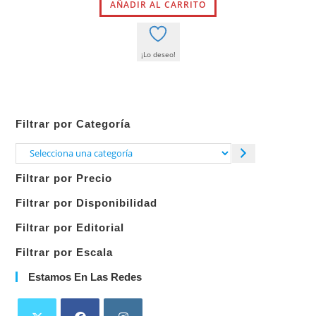
AÑADIR AL CARRITO
era:
es:
99,90 €.
45,00 €.
¡Lo deseo!
Filtrar por Categoría
Selecciona
una
Filtrar por Precio
categoría
Filtrar por Disponibilidad
Filtrar por Editorial
Filtrar por Escala
Estamos En Las Redes