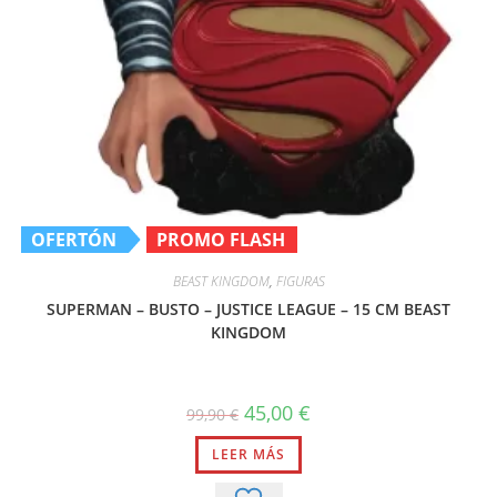
OFERTÓN
PROMO FLASH
BEAST KINGDOM
,
FIGURAS
SUPERMAN – BUSTO – JUSTICE LEAGUE – 15 CM BEAST
KINGDOM
El
El
45,00
€
99,90
€
precio
precio
original
actual
LEER MÁS
era:
es:
99,90 €.
45,00 €.