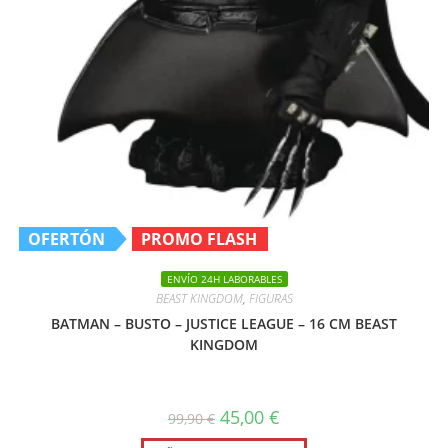
OFERTÓN
PROMO FLASH
ENVÍO 24H LABORABLES
BEAST KINGDOM
,
FIGURAS
BATMAN – BUSTO – JUSTICE LEAGUE – 16 CM BEAST
KINGDOM
El
El
45,00
€
99,90
€
precio
precio
original
actual