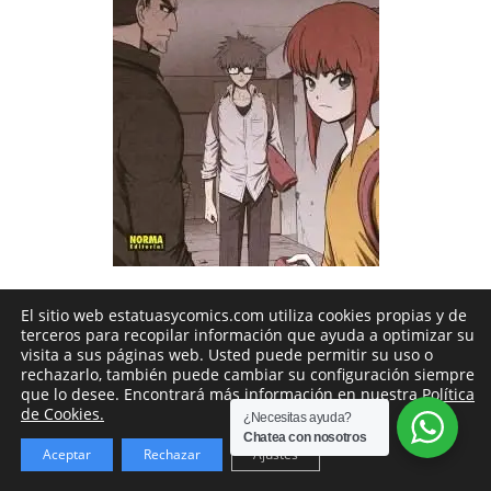
ENVÍO 24H LABORABLES
El sitio web estatuasycomics.com utiliza cookies propias y de
ABRIL
,
ABRIL 1-5
,
MANGA
,
SHONEN
terceros para recopilar información que ayuda a optimizar su
SWEET HOME 04
visita a sus páginas web. Usted puede permitir su uso o
Si no encuentras el cómic que buscas no
rechazarlo, también puede cambiar su configuración siempre
que lo desee. Encontrará más información en nuestra
Política
dudes en abrirnos un chat de whatsapp para
de Cookies.
¿Necesitas ayuda?
preguntar.
Chatea con nosotros
El
El
16,10
€
16,95
€
Aceptar
Rechazar
Ajustes
Descartar
precio
precio
original
actual
AÑADIR AL CARRITO
era:
es: