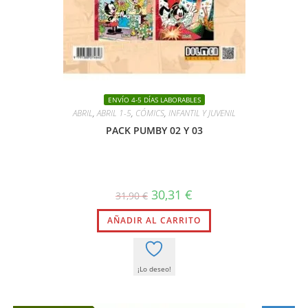
ENVÍO 4-5 DÍAS LABORABLES
ABRIL
,
ABRIL 1-5
,
CÓMICS
,
INFANTIL Y JUVENIL
PACK PUMBY 02 Y 03
El
El
30,31
€
31,90
€
precio
precio
original
actual
AÑADIR AL CARRITO
era:
es:
31,90 €.
30,31 €.
¡Lo deseo!