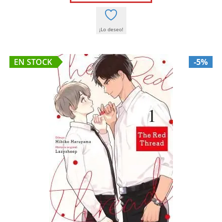
12,00 €.
11,40 €.
¡Lo deseo!
EN STOCK
-5%