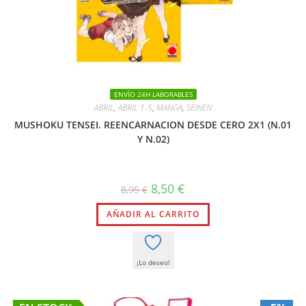
ENVÍO 24H LABORABLES
ABRIL
,
ABRIL 1-5
,
MANGA
,
SEINEN
MUSHOKU TENSEI. REENCARNACION DESDE CERO 2X1 (N.01
Y N.02)
El
El
8,50
€
8,95
€
precio
precio
original
actual
AÑADIR AL CARRITO
era:
es:
8,95 €.
8,50 €.
¡Lo deseo!