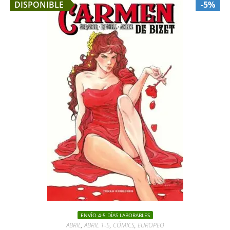
DISPONIBLE
-5%
ENVÍO 4-5 DÍAS LABORABLES
ABRIL
,
ABRIL 1-5
,
CÓMICS
,
EUROPEO