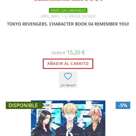
ENVÍO 24H LABORABLES
ABRIL
,
ABRIL 1-5
,
MANGA
,
SHONEN
TOKYO REVENGERS. CHARACTER BOOK 04 REMEMBER YOU!
El
El
15,20
€
16,00
€
precio
precio
original
actual
AÑADIR AL CARRITO
era:
es:
16,00 €.
15,20 €.
¡Lo deseo!
DISPONIBLE
-5%