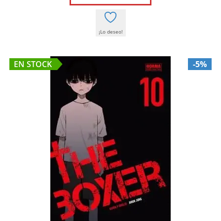
16,95 €.
16,10 €.
¡Lo deseo!
EN STOCK
-5%