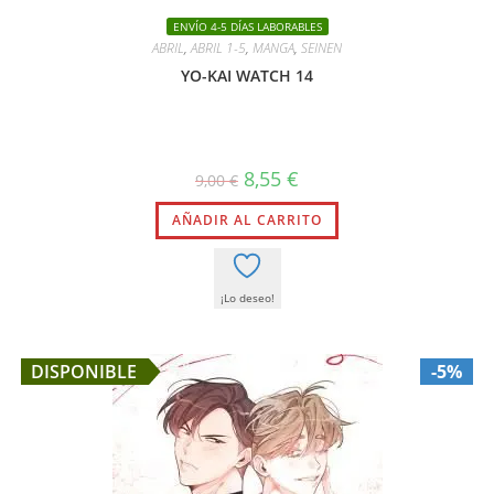
ENVÍO 4-5 DÍAS LABORABLES
ABRIL
,
ABRIL 1-5
,
MANGA
,
SEINEN
YO-KAI WATCH 14
El
El
8,55
€
9,00
€
precio
precio
original
actual
AÑADIR AL CARRITO
era:
es:
9,00 €.
8,55 €.
¡Lo deseo!
DISPONIBLE
-5%