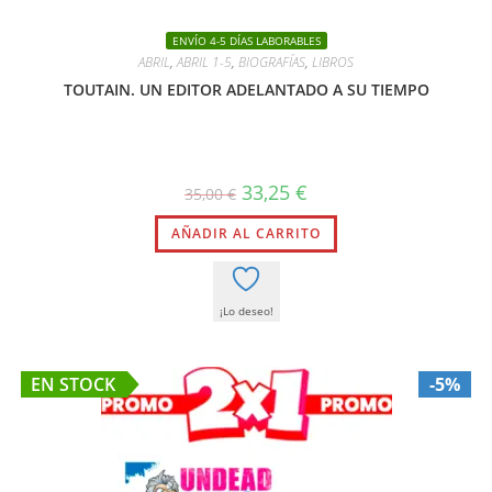
ENVÍO 4-5 DÍAS LABORABLES
ABRIL
,
ABRIL 1-5
,
BIOGRAFÍAS
,
LIBROS
TOUTAIN. UN EDITOR ADELANTADO A SU TIEMPO
El
El
33,25
€
35,00
€
precio
precio
original
actual
AÑADIR AL CARRITO
era:
es:
35,00 €.
33,25 €.
¡Lo deseo!
EN STOCK
-5%