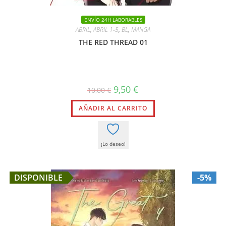
ENVÍO 24H LABORABLES
ABRIL
,
ABRIL 1-5
,
BL
,
MANGA
THE RED THREAD 01
El
El
9,50
€
10,00
€
precio
precio
original
actual
AÑADIR AL CARRITO
era:
es:
10,00 €.
9,50 €.
¡Lo deseo!
DISPONIBLE
-5%