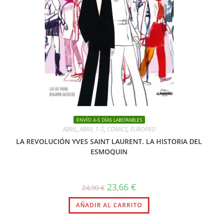
ENVÍO 4-5 DÍAS LABORABLES
ABRIL
,
ABRIL 1-5
,
CÓMICS
,
EUROPEO
LA REVOLUCIÓN YVES SAINT LAURENT. LA HISTORIA DEL
ESMOQUIN
El
El
23,66
€
24,90
€
precio
precio
original
actual
AÑADIR AL CARRITO
era:
es:
24,90 €.
23,66 €.