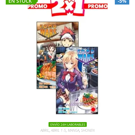
EN STOCK
-5%
ENVÍO 24H LABORABLES
ABRIL
,
ABRIL 1-5
,
MANGA
,
SHONEN