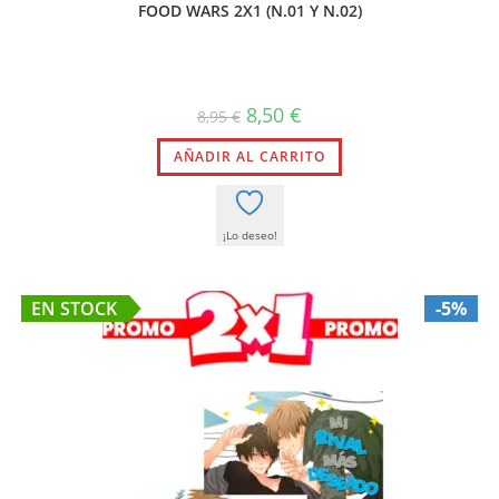
FOOD WARS 2X1 (N.01 Y N.02)
El
El
8,50
€
8,95
€
precio
precio
original
actual
AÑADIR AL CARRITO
era:
es:
8,95 €.
8,50 €.
¡Lo deseo!
EN STOCK
-5%