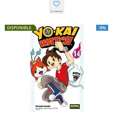
¡Lo deseo!
DISPONIBLE
-5%