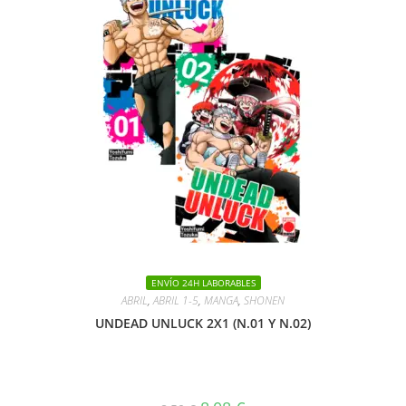
ENVÍO 24H LABORABLES
ABRIL
,
ABRIL 1-5
,
MANGA
,
SHONEN
UNDEAD UNLUCK 2X1 (N.01 Y N.02)
El
El