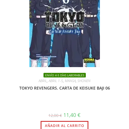
ENVÍO 4-5 DÍAS LABORABLES
ABRIL
,
ABRIL 1-5
,
MANGA
,
SHONEN
TOKYO REVENGERS. CARTA DE KEISUKE BAJI 06
El
El
11,40
€
12,00
€
precio
precio
original
actual
AÑADIR AL CARRITO
era:
es: