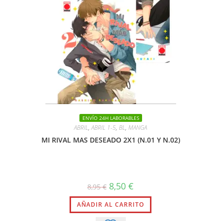
ENVÍO 24H LABORABLES
ABRIL
,
ABRIL 1-5
,
BL
,
MANGA
MI RIVAL MAS DESEADO 2X1 (N.01 Y N.02)
El
El
8,50
€
8,95
€
precio
precio
original
actual
AÑADIR AL CARRITO
era:
es:
8,95 €.
8,50 €.