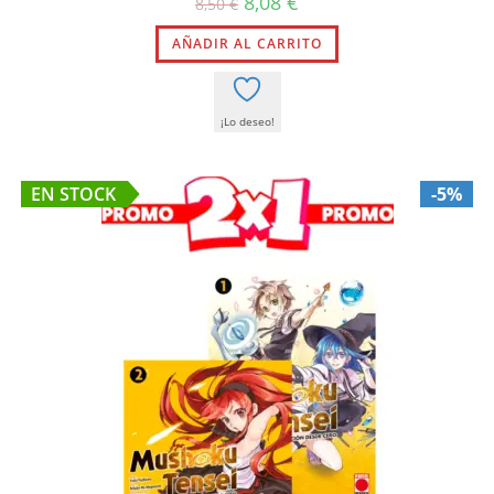
8,08
€
8,50
€
precio
precio
original
actual
AÑADIR AL CARRITO
era:
es:
8,50 €.
8,08 €.
¡Lo deseo!
EN STOCK
-5%