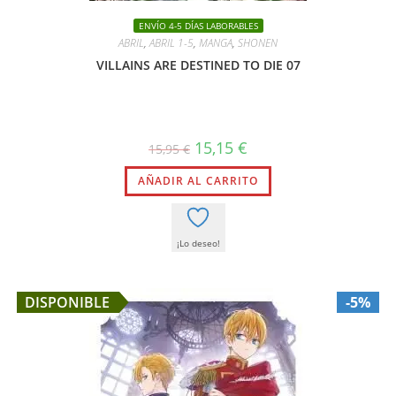
ENVÍO 4-5 DÍAS LABORABLES
ABRIL
,
ABRIL 1-5
,
MANGA
,
SHONEN
VILLAINS ARE DESTINED TO DIE 07
El
El
15,15
€
15,95
€
precio
precio
original
actual
AÑADIR AL CARRITO
era:
es:
15,95 €.
15,15 €.
¡Lo deseo!
DISPONIBLE
-5%