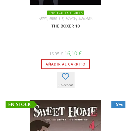
ENVÍO 24H LABORABLES
ABRIL
,
ABRIL 1-5
,
MANGA
,
MANHWA
THE BOXER 10
El
El
16,10
€
16,95
€
precio
precio
original
actual
AÑADIR AL CARRITO
era:
es:
16,95 €.
16,10 €.
¡Lo deseo!
EN STOCK
-5%