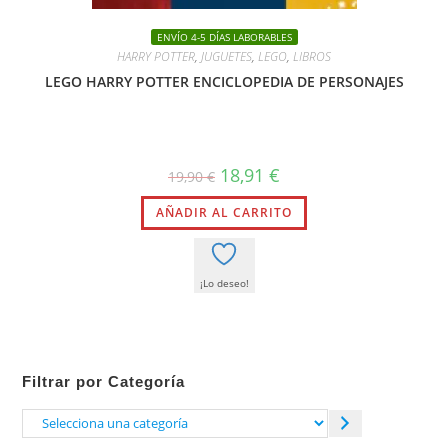
ENVÍO 4-5 DÍAS LABORABLES
HARRY POTTER
,
JUGUETES
,
LEGO
,
LIBROS
LEGO HARRY POTTER ENCICLOPEDIA DE PERSONAJES
El
El
18,91
€
19,90
€
precio
precio
original
actual
AÑADIR AL CARRITO
era:
es:
19,90 €.
18,91 €.
¡Lo deseo!
Filtrar por Categoría
Selecciona
una