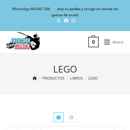
Ir
WhatsApp 604 807 206
¡Haz tu pedido y recoge en tienda sin
al
gastos de envío!
contenido
0
Menú
LEGO
>
PRODUCTOS
>
LIBROS
>
LEGO